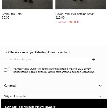
Krem Etek Astar
Beyaz Pamuklu Pantolon Astarı
$0.00
$20.00
2 ve üzeri
16,00 TL
E-Bültene abone ol, yeniliklerden ilk sen haberdar ol.
Kampanyalar, ürünler ve değişiklikler hakkında e-mail ve SMS almayı
kendi rızamla kabul ediyorum. Gizlilik sözleşmesine buradan ulaşabilirsin
Kurumsal
Müşteri Hizmetleri
Alışveriş Rehberi