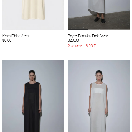
Krem Elbise Astar
Beyaz Pamuklu Etek Astarı
$0.00
$20.00
2 ve üzeri
16,00 TL