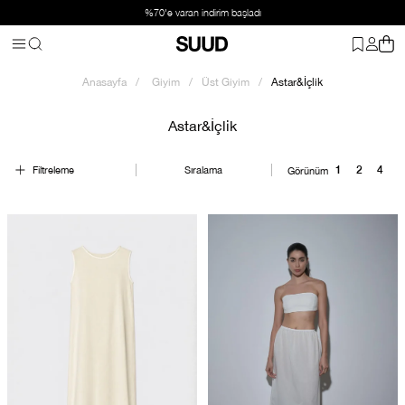
%70'e varan indirim başladı
Anasayfa
Giyim
Üst Giyim
Astar&İçlik
Astar&İçlik
Filtreleme
Sıralama