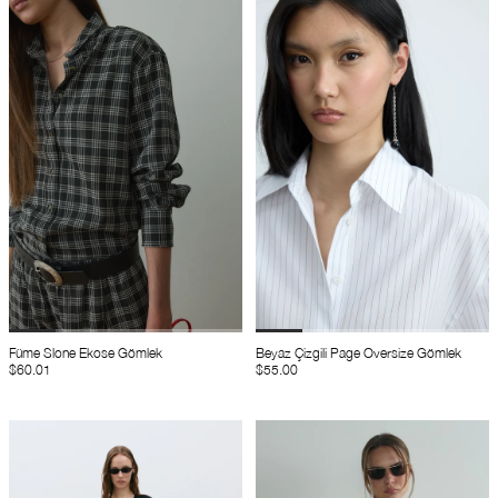
Füme Slone Ekose Gömlek
Beyaz Çizgili Page Oversize Gömlek
$60.01
$55.00