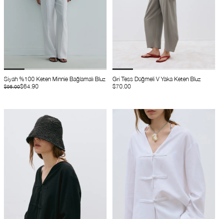
Siyah %100 Keten Minnie Bağlamalı Bluz
Gri Tess Düğmeli V Yaka Keten Bluz
$64.90
$70.00
$95.00