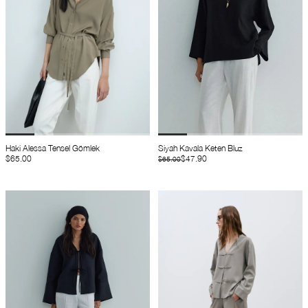
Haki Alessa Tensel Gömlek
Siyah Kavala Keten Bluz
$65.00
$47.90
$65.00