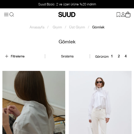
Suud Basic: 2 ve üzeri ürüne %20 indirim
Anasayfa
Giyim
Üst Giyim
Gömlek
Gömlek
Filtreleme
Sıralama