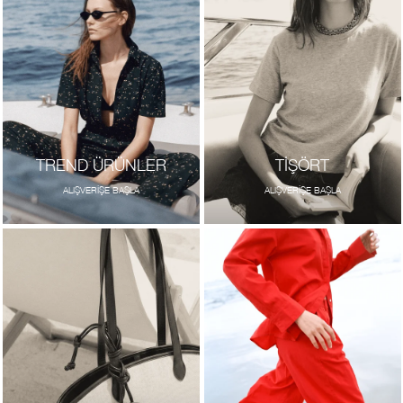
TREND ÜRÜNLER
TİŞÖRT
ALIŞVERİŞE BAŞLA
ALIŞVERİŞE BAŞLA