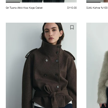
Gri Tuana Atkılı Kısa Kaşe Ceket
$110.00
Sütlü Kahve %100 