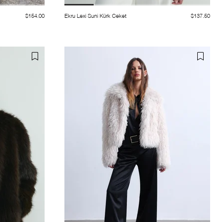
$154.00
Ekru Lexi Suni Kürk Ceket
$137.50