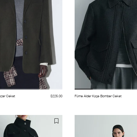
azer Ceket
$225.00
Füme Alder Kaşe Bomber Ceket