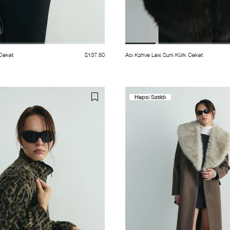
 Ceket
$137.50
Acı Kahve Lexi Suni Kürk Ceket
Hepsi Satıldı