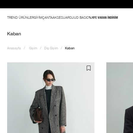
TREND ÜRÜNLER
GİYİM
ÇANTA
AKSESUAR
SUUD BASIC
%70'E VARAN İNDİRİM
Kaban
Anasayfa
Giyim
Dış Giyim
Kaban