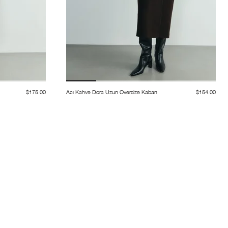
$175.00
Acı Kahve Dora Uzun Oversize Kaban
$154.00