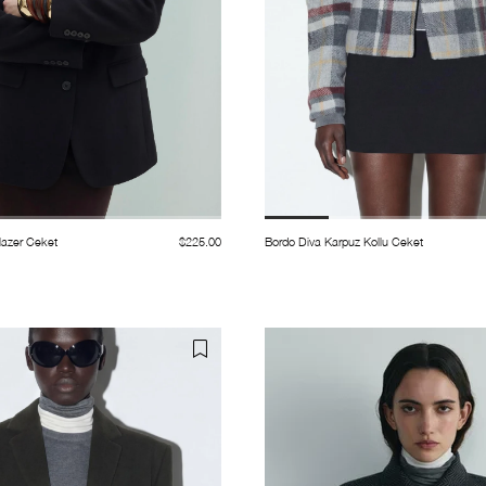
lazer Ceket
$225.00
Bordo Diva Karpuz Kollu Ceket