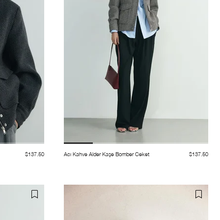
$137.50
Acı Kahve Alder Kaşe Bomber Ceket
$137.50