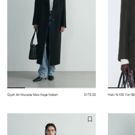
Siyah Ari Kruvaze Maxi Kaşe Kaban
$175.00
Haki %100 Yün Bl