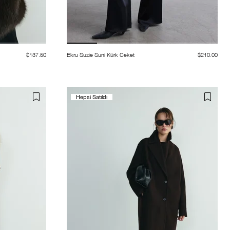
$137.50
Ekru Suzie Suni Kürk Ceket
$210.00
Hepsi Satıldı