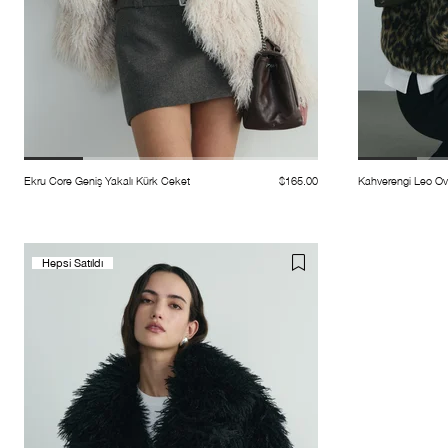
Ekru Core Geniş Yakalı Kürk Ceket
$165.00
Kahverengi Leo Ove
Hepsi Satıldı