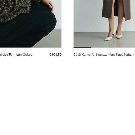
rsize Fermuarlı Ceket
$104.50
Sütlü Kahve Ari Kruvaze Maxi Kaşe Kaban