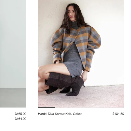
$165.00
Hardal Diva Karpuz Kollu Ceket
$104.50
$164.90