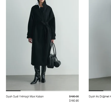
Siyah Sudi Yırtmaçlı Maxi Kaban
$190.00
Siyah İris Düğmeli
$160.90