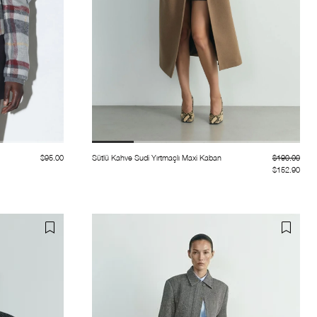
$95.00
Sütlü Kahve Sudi Yırtmaçlı Maxi Kaban
$190.00
$152.90