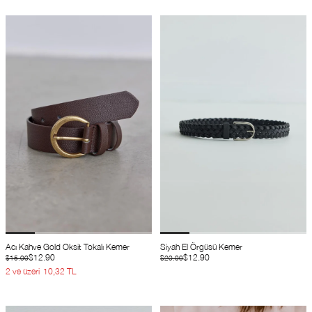
Acı Kahve Gold Oksit Tokalı Kemer
Siyah El Örgüsü Kemer
$12.90
$12.90
$15.00
$20.00
2 ve üzeri
10,32 TL