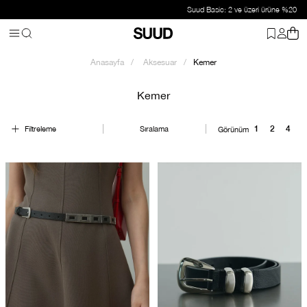
Suud Basic: 2 ve üzeri ürüne %20 indirim
Anasayfa
Aksesuar
Kemer
Kemer
Filtreleme
Sıralama