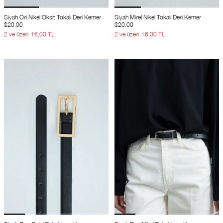
Siyah Ori Nikel Oksit Tokalı Deri Kemer
Siyah Mirel Nikel Tokalı Deri Kemer
$20.00
$20.00
2 ve üzeri
16,00 TL
2 ve üzeri
16,00 TL