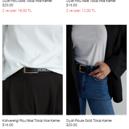
Siyah Rou Gold Tokalı İnce Kemer
Siyah Rou Nikel Tokalı İnce Kemer
$20.00
$15.00
2 ve üzeri
16,00 TL
2 ve üzeri
12,00 TL
Kahverengi Rou Nikel Tokalı İnce Kemer
Siyah Route Gold Tokalı Kemer
$15.00
$20.00