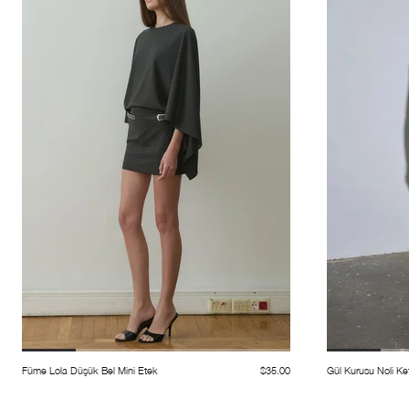
Füme Lola Düşük Bel Mini Etek
$35.00
Gül Kurusu Noli Ke