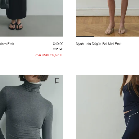
Kalem Etek
$40.00
Siyah Lola Düşük Bel Mini Etek
$31.90
2 ve üzeri
25,52 TL