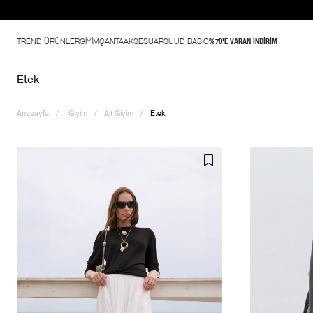
TREND ÜRÜNLER
GİYİM
ÇANTA
AKSESUAR
SUUD BASIC
%70'E VARAN İNDİRİM
Etek
Anasayfa
Giyim
Alt Giyim
Etek