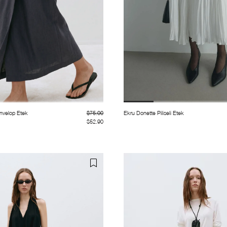
nvelop Etek
$75.00
Ekru Donette Piliseli Etek
$52.90