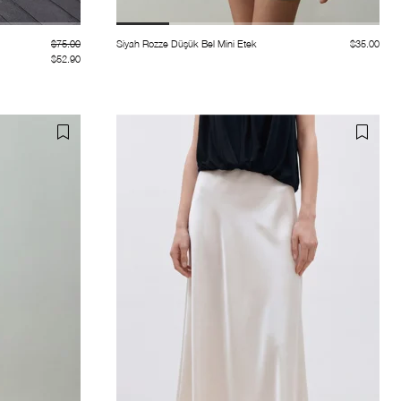
$75.00
Siyah Rozze Düşük Bel Mini Etek
$35.00
$52.90