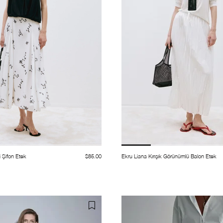
i Şifon Etek
$85.00
Ekru Liana Kırışık Görünümlü Balon Etek