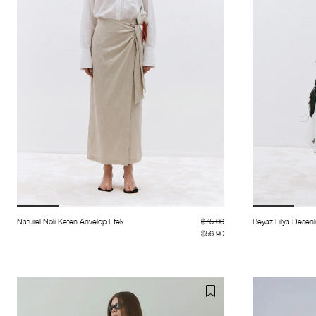
Natürel Noli Keten Anvelop Etek
$75.00
Beyaz Lilya Desenl
$56.90