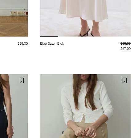
$35.00
Ekru Saten Etek
$55.00
$47.90