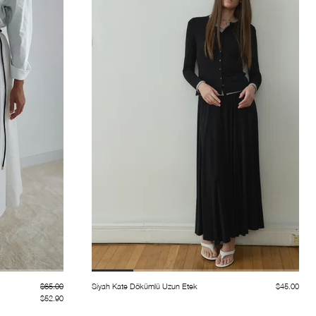
$65.00
Siyah Kate Dökümlü Uzun Etek
$45.00
$52.90