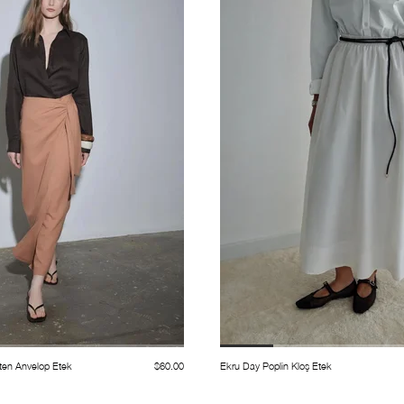
ten Anvelop Etek
$60.00
Ekru Day Poplin Kloş Etek