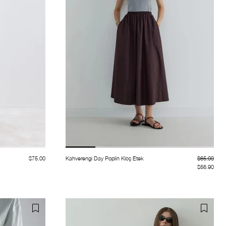
$75.00
Kahverengi Day Poplin Kloş Etek
$65.00
$56.90