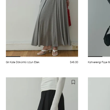
Gri Kate Dökümlü Uzun Etek
$45.00
Kahverengi Faye M