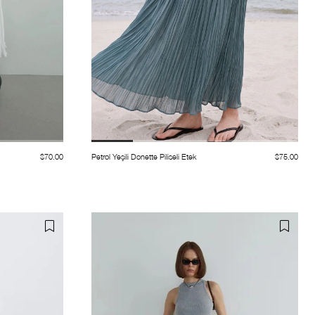
$70.00
Petrol Yeşili Donette Piliseli Etek
$75.00