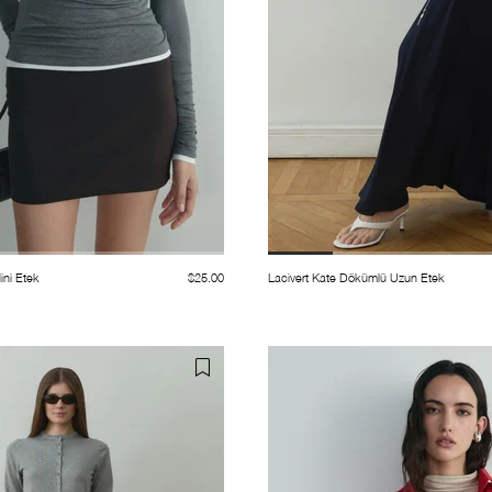
ini Etek
$25.00
Lacivert Kate Dökümlü Uzun Etek