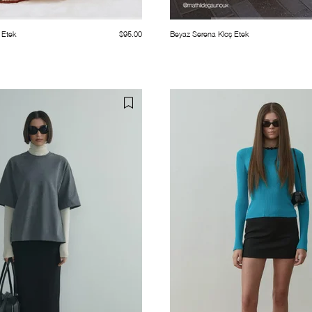
 Etek
$95.00
Beyaz Serena Kloş Etek