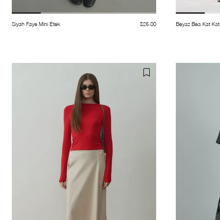
Siyah Faye Mini Etek
$25.00
Beyaz Bea Kat Kat