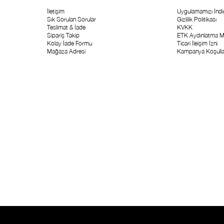
İletişim
Uygulamamızı İndir
Sık Sorulan Sorular
Gizlilik Politikası
Teslimat & İade
KVKK
Sipariş Takip
ETK Aydınlatma M
Kolay İade Formu
Ticari İleişim İzni
Mağaza Adresi
Kampanya Koşulla