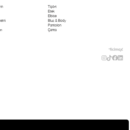
in
Tişört
Etek
Elbise
etni
Bluz & Body
Pantolon
rı
Çanta