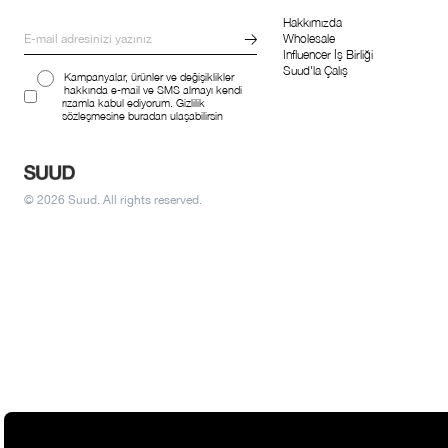
Hakkımızda
Wholesale
Influencer İş Birliği
Suud'la Çalış
Kampanyalar, ürünler ve değişiklikler
hakkında e-mail ve SMS almayı kendi
rızamla kabul ediyorum. Gizlilik
sözleşmesine buradan ulaşabilirsin
© 2026 Suud. All rights reserved.