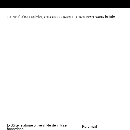
TREND ÜRÜNLER
GİYİM
ÇANTA
AKSESUAR
SUUD BASIC
%70'E VARAN İNDİRİM
E-Bültene abone ol, yeniliklerden ilk sen
Kurumsal
haberdar ol.