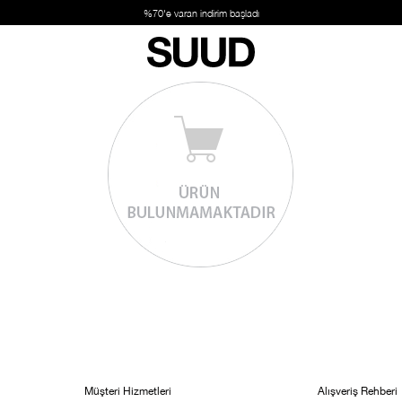
%70'e varan indirim başladı
Müşteri Hizmetleri
Alışveriş Rehberi