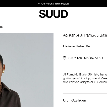
%70'e varan indirim başladı
lek
Acı Kahve Jil Pamuklu Bas
Gelince Haber Ver
STOKTAKI MAĞAZALAR
Jil Pamuklu Basic Gömlek, her ga
görünüşe sahip olup, ister düğmeli
stile kolayca adapte olur. Görün
Ürün Özellikleri