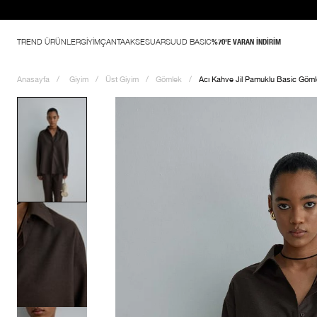
TREND ÜRÜNLER
GİYİM
ÇANTA
AKSESUAR
SUUD BASIC
%70'E VARAN İNDİRİM
Anasayfa
Giyim
Üst Giyim
Gömlek
Acı Kahve Jil Pamuklu Basic Göm