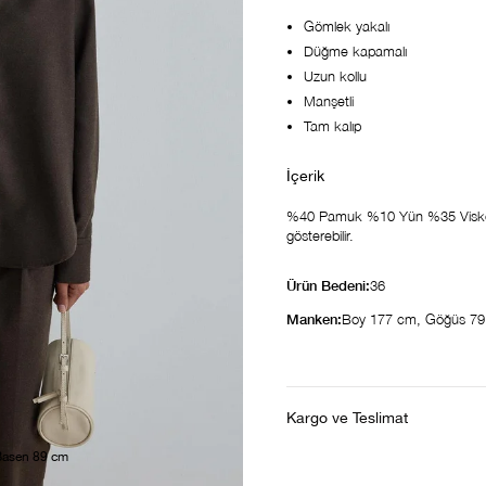
Gömlek yakalı
Düğme kapamalı
Uzun kollu
Manşetli
Tam kalıp
%40 Pamuk %10 Yün %35 Viskon %
gösterebilir.
Ürün Bedeni:
36
Manken:
Boy 177 cm, Göğüs 79
Kargo ve Teslimat
Basen 89 cm