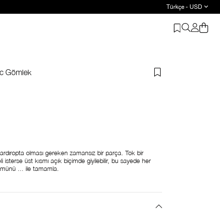
Türkçe - USD
ic Gömlek
rdıropta olması gereken zamansız bir parça. Tok bir
 isterse üst kısmı açık biçimde giyilebilir, bu sayede her
ümünü ... ile tamamla.