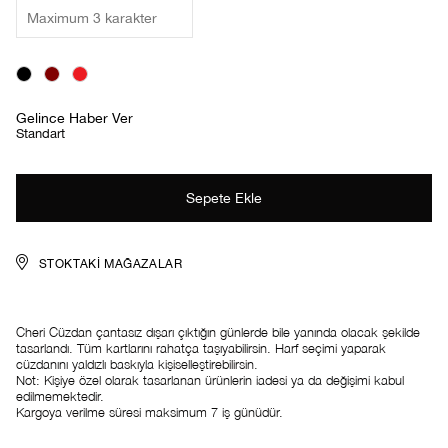
Gelince Haber Ver
Standart
STOKTAKI MAĞAZALAR
Cheri Cüzdan çantasız dışarı çıktığın günlerde bile yanında olacak şekilde
tasarlandı. Tüm kartlarını rahatça taşıyabilirsin. Harf seçimi yaparak
cüzdanını yaldızlı baskıyla kişiselleştirebilirsin.
Not: Kişiye özel olarak tasarlanan ürünlerin iadesi ya da değişimi kabul
edilmemektedir.
Kargoya verilme süresi maksimum 7 iş günüdür.