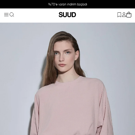
%70'e varan indirim başladı
Anasayfa
Aksesuar
Kemer
Acı Kahve Lior Deri İp Kemer