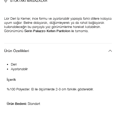
STOKTAKI MAĞAZALAR
Lior Deri İp Kemer, ince formu ve ayarlanabilir yapısıyla farklı stillere kolayca
uyum sağlar. Beline dolayarak, düğümleyerek ya da rahat bağlayarak
kullanabileceğin bu parçayla yaz görünümlerine hareket katabilirsin.
Görünümünü
Serin Palazzo Keten Pantolon
ile tamamla.
Ürün Özellikleri
Deri
Ayarlanabilir
%100 Polyester. El ile ölçümlerde 2-3 cm farklılık gösterebilir.
Ürün Bedeni:
Standart