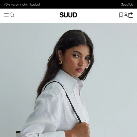
Suud Basic: 2 ve üzeri ürüne %20 indirim
Anasayfa
Çanta
Kanvas&Bez Çanta
Krem Archi Maxi Bag