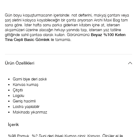
Gün boyu koşuşturmacanın içerisinde: not defterini, makyaj çantanı veya
şarj aletini kolayca koyabileceğin bir çanta arıyorsan Archi Maxi Bag tam
sana göre. İster hafta sonu parka giderken kitabını içine at, istersen
akşamüzeri üzerine alacağın hırkayı yanında taşı, istersen yaz tatiline
gittiğinde sahil çantası olarak kullan. Görünümünü
Beyaz %100 Keten
Tina Cepli Basic Gömlek
ile tamamla.
Ürün Özellikleri
Garni biye deri askılı
Kanvas kumaş
Çıtçıtlı
Logolu
Geniş hacimli
Lostra yapılabilir
Makinada yıkanmaz
%98 Pamuk, %2 Suni deri (biye) Kumaş cinsi: Kanvas. Ölçüler el ile