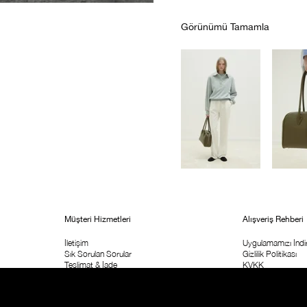
Görünümü Tamamla
Müşteri Hizmetleri
Alışveriş Rehberi
İletişim
Uygulamamızı İndir
Sık Sorulan Sorular
Gizlilik Politikası
Teslimat & İade
KVKK
Sipariş Takip
ETK Aydınlatma M
Kolay İade Formu
Ticari İleişim İzni
Mağaza Adresi
Kampanya Koşulla