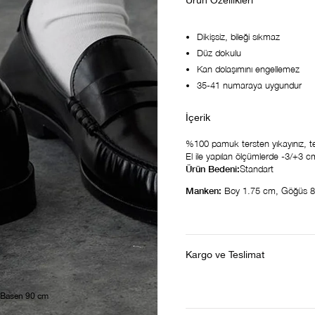
Ürün Özellikleri
Dikişsiz, bileği sıkmaz
Düz dokulu
Kan dolaşımını engellemez
35-41 numaraya uygundur
%100 pamuk tersten yıkayınız, terst
El ile yapılan ölçümlerde -3/+3 cm f
Ürün Bedeni:
Standart
Manken:
Boy 1.75 cm, Göğüs 8
Kargo ve Teslimat
 Basen 90 cm