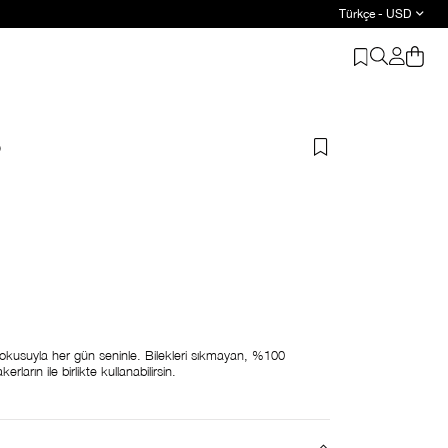
Türkçe - USD
p
usuyla her gün seninle. Bilekleri sıkmayan, %100
rların ile birlikte kullanabilirsin.