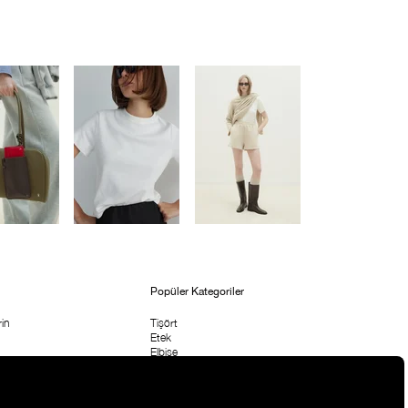
Popüler Kategoriler
in
Tişört
Etek
Elbise
etni
Bluz & Body
Pantolon
rı
Çanta