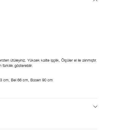
en ütüleyiniz. Yüksek kalite işçilik, Ölçüler el ile alınmıştır.
arklılık gösterebilir.
3 cm, Bel 66 cm, Basen 90 cm