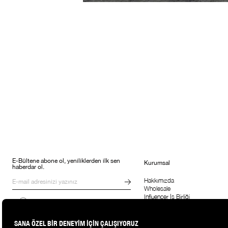
E-Bültene abone ol, yeniliklerden ilk sen
Kurumsal
haberdar ol.
Hakkımızda
Wholesale
Influencer İş Birliği
Kampanyalar, ürünler ve değişiklikler
Suud'la Çalış
hakkında e-mail ve SMS almayı kendi
rızamla kabul ediyorum. Gizlilik
sözleşmesine buradan ulaşabilirsin