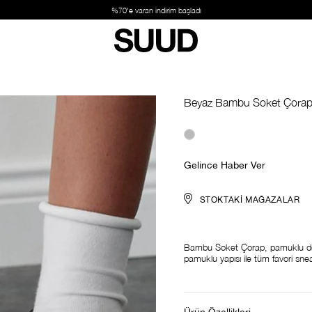
dı
Beyaz Bambu Soket Çora
Gelince Haber Ver
STOKTAKI MAĞAZALAR
Bambu Soket Çorap, pamuklu dok
pamuklu yapısı ile tüm favori sneake