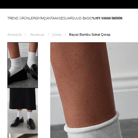
%70'e varan indirim başla
TREND ÜRÜNLER
GİYİM
ÇANTA
AKSESUAR
SUUD BASIC
%70'E VARAN İNDİRİM
Anasayfa
Aksesuar
Çorap
Beyaz Bambu Soket Çorap