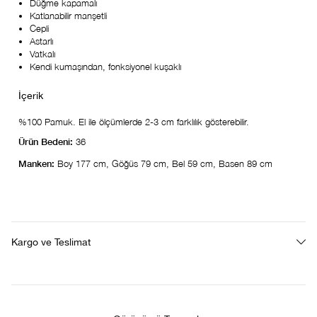
Düğme kapamalı
Katlanabilir manşetli
Cepli
Astarlı
Vatkalı
Kendi kumaşından, fonksiyonel kuşaklı
%100 Pamuk. El ile ölçümlerde 2-3 cm farklılık gösterebilir.
Ürün Bedeni:
36
Manken:
Boy 177 cm, Göğüs 79 cm, Bel 59 cm, Basen 89 cm
Kargo ve Teslimat