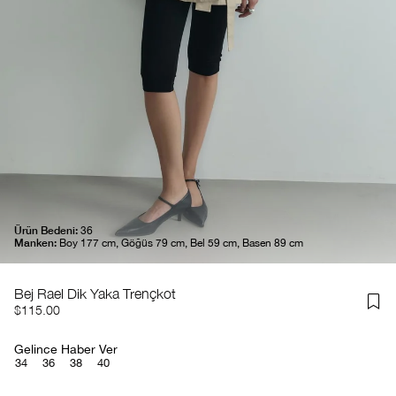
Ürün Bedeni:
36
Manken:
Boy 177 cm, Göğüs 79 cm, Bel 59 cm, Basen 89 cm
Bej Rael Dik Yaka Trençkot
$115.00
Gelince Haber Ver
34
36
38
40