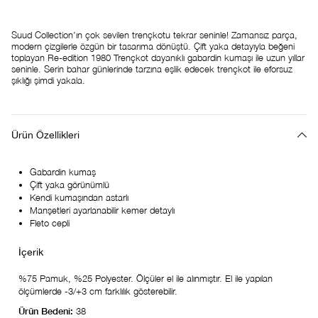
Suud Collection’ın çok sevilen trençkotu tekrar seninle! Zamansız parça,
modern çizgilerle özgün bir tasarıma dönüştü. Çift yaka detayıyla beğeni
toplayan Re-edition 1980 Trençkot dayanıklı gabardin kumaşı ile uzun yıllar
seninle. Serin bahar günlerinde tarzına eşlik edecek trençkot ile eforsuz
şıklığı şimdi yakala.
Ürün Özellikleri
Gabardin kumaş
Çift yaka görünümlü
Kendi kumaşından astarlı
Manşetleri ayarlanabilir kemer detaylı
Fleto cepli
%75 Pamuk, %25 Polyester. Ölçüler el ile alınmıştır. El ile yapılan
ölçümlerde -3/+3 cm farklılık gösterebilir.
Ürün Bedeni:
38