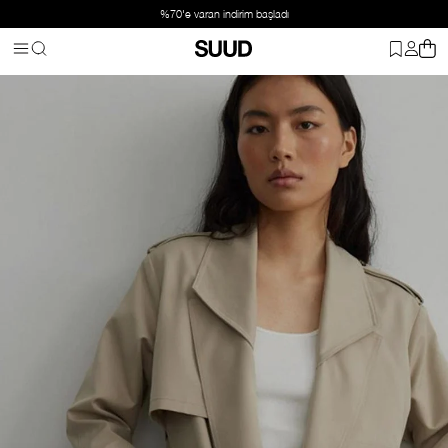
%70'e varan indirim başladı
Anasayfa
Giyim
Dış Giyim
Trençkot
Bej Re-edition 1980 Trençk