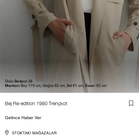
Ürün Bedeni:
38
Manken:
Boy 175 cm, Göğüs 82 cm, Bel 61 cm, Basen 92 cm
Bej Re-edition 1980 Trençkot
Gelince Haber Ver
STOKTAKI MAĞAZALAR