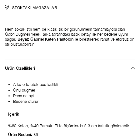
STOKTAKI MAĞAZALAR
Hem sokak stili hem de klasik şık bir görünümlerin tamamlayıcısı olan
Gabri Düğmeli Yelek, arka tarafındaki lastik detayı ile her bedene uyum
sağlar.
Beyaz Gabriel Keten Pantolon
ile birleştirerek rahat ve eforsuz bir
stil oluşturabilirsin.
Ürün Özellikleri
Arka orta etek ucu lastikli
Önü düğmeli
Pens detaylı
Bedene oturur
%60 Keten, %40 Pamuk. El ile ölçümlerde 2-3 cm farklılık gösterebilir.
Ürün Bedeni:
36