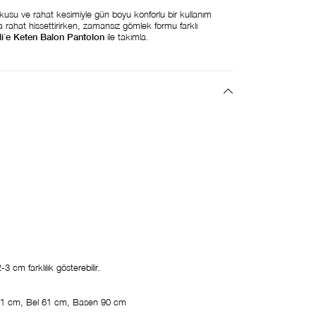
kusu ve rahat kesimiyle gün boyu konforlu bir kullanım
a rahat hissettirirken, zamansız gömlek formu farklı
li̇e Keten Balon Pantolon
ile takımla.
 cm farklılık gösterebilir.
1 cm, Bel 61 cm, Basen 90 cm