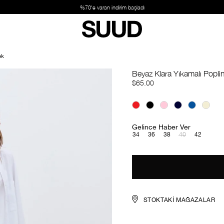
ek
Beyaz Klara Yıkamalı Popl
$65.00
Gelince Haber Ver
34
36
38
40
42
STOKTAKI MAĞAZALAR