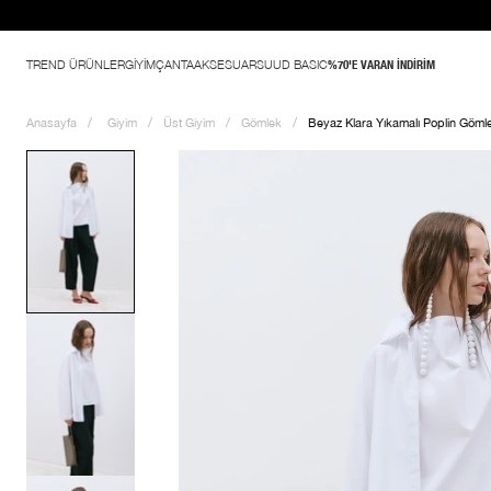
 indirim başladı
TREND ÜRÜNLER
GİYİM
ÇANTA
AKSESUAR
SUUD BASIC
%70'E VARAN İNDİRİM
Anasayfa
Giyim
Üst Giyim
Gömlek
Beyaz Klara Yıkamalı Poplin Göml