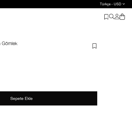
Türkçe - USD
Suud Basic: 2 ve üzeri ürüne %20 indirim
in Gömlek