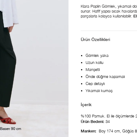
Klara Poplin Gömlek, yıkamalı do
sunar. Hafif yapısı sıcak havalard
parçalarla kolayca kullanılabilir.
El
Ürün Özellikleri
Gömlek yaka
Uzun kollu
Manşetli
Önde düğme kapamalı
Cep detaylı
Yıkamalı kumaş
%100 Pamuk. El ile ölçümlerde 2-3
Ürün Bedeni:
34
 Basen 90 cm
Manken:
Boy 174 cm, Göğüs 8