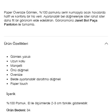
Paper Oversize Gömlek, %100 pamuklu serin kumaşıyla sıcak havalarda
hafif ve konforlu bir his verir. Ayarlanabilir bel düğmeleriyle ister rahat ister
daha fit bir görünüm elde edebilirsin. Görünümünü
Janet Bol Paça
Pantolon
ile tamamla.
Ürün Özellikleri
Gömlek yakalı
Uzun kollu
Manşetli
Önü düğmeli
Oversize
Belde ayarlanabilir daraltma düğmeli
Paper touch
%100 Pamuk. El ile ölçümlerde 2-3 cm farklılık gösterebilir.
Ürün Bedeni:
34