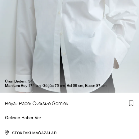
Ürün Bedeni:
34
Manken:
Boy 174 cm, Göğüs 75 cm, Bel 59 cm, Basen 87 cm
Beyaz Paper Oversize Gömlek
Gelince Haber Ver
STOKTAKI MAĞAZALAR