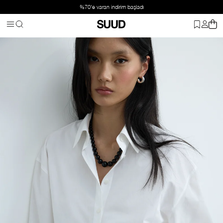
%70'e varan indirim başladı
Anasayfa
Giyim
Üst Giyim
Gömlek
Beyaz Paper Oversize Göml