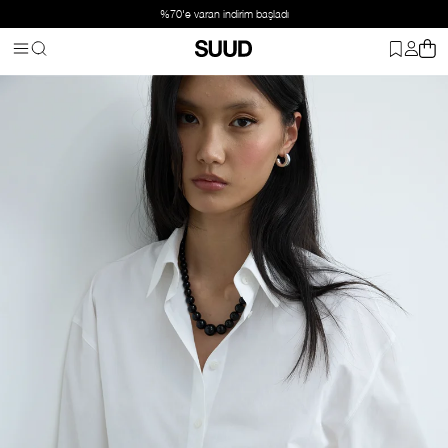
%70'e varan indirim başladı
Anasayfa
Giyim
Üst Giyim
Gömlek
Beyaz Page Oversize Göml