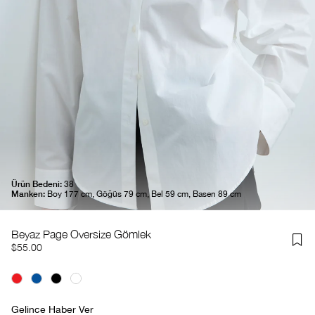
Ürün Bedeni:
38
Manken:
Boy 177 cm, Göğüs 79 cm, Bel 59 cm, Basen 89 cm
Beyaz Page Oversize Gömlek
$55.00
Gelince Haber Ver