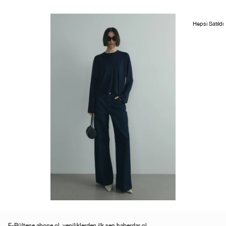
Hepsi Satıldı
E-Bültene abone ol, yeniliklerden ilk sen haberdar ol.