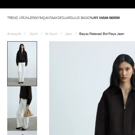
TREND ÜRÜNLER
GİYİM
ÇANTA
AKSESUAR
SUUD BASIC
%70'E VARAN İNDİRİM
Anasayfa
Giyim
Alt Giyim
Jean
Beyaz Relaxed Bol Paça Jean