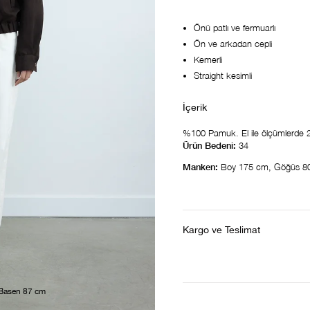
Önü patlı ve fermuarlı
Ön ve arkadan cepli
Kemerli
Straight kesimli
%100 Pamuk. El ile ölçümlerde 2-3
Ürün Bedeni:
34
Manken:
Boy 175 cm, Göğüs 8
Kargo ve Teslimat
 Basen 87 cm