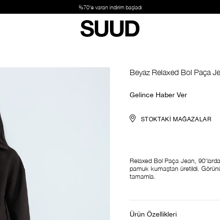
%70'e varan indirim başladı
Beyaz Relaxed Bol Paça J
Gelince Haber Ver
STOKTAKI MAĞAZALAR
Relaxed Bol Paça Jean, 90'lardan
pamuk kumaştan üretildi. Gör
tamamla.
Ürün Özellikleri