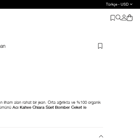
Türkçe - USD
ean
 ilham alan rahat bir jean. Orta ağırlıkta ve %100 organik
ünümünü
Acı Kahve Chiara Süet Bomber Ceket
ile