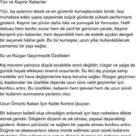
Yün ve Kaşmir Kabanlar
Yün, kış aylarının klasik ve en güvenilir kumaşlarından biridir. Isıyı 
muhafaza eden yapısı sayesinde soğuk günlerde yüksek performans 
gösterir. Kaşmir ise yünün daha lüks ve yumuşak bir formudur. Hafif 
dokusu hem konfor sunar hem de zarif bir görünüm yaratır. Kaşmir 
karışımlı yün kabanlar, hem dayanıklılık hem de estetik açıdan dengeli 
bir seçenek hâline gelir. Bu tür kumaşlar, uzun yıllar kullanılabilecek 
zamansız bir yapı sağlar.
Su ve Rüzgar Geçirmezlik Özellikleri
Kış mevsimi yalnızca düşük sıcaklıkla sınırlı değildir; rüzgar ve yağış da 
günlük hayatı etkileyen önemli unsurlardır. Su itici dış yüzeye sahip 
modeller ani hava değişimlerine karşı koruma sağlar. Rüzgar geçirmez 
iç kaplamalar ise özellikle dışarıda uzun süre vakit geçirenler için 
konforu artırır. Bu özellikler, kabanın hem işlevsel hem de uzun süreli 
bir kullanım sunmasına yardımcı olur.
Uzun Ömürlü Kaban İçin Kalite Kontrol İpuçları
Bir kabanın kaliteli olup olmadığını anlamak için bazı noktalara dikkat 
etmek gerekir. Dikişlerin düzenli ve sık olması, yapısal dayanıklılığı 
gösterir. Astarın pürüzsüz ve sağlam bir yapıda olması konforu artırır. 
Düğme ve aksesuarların sıkıca monte edilmesi uzun süreli kullanımı 