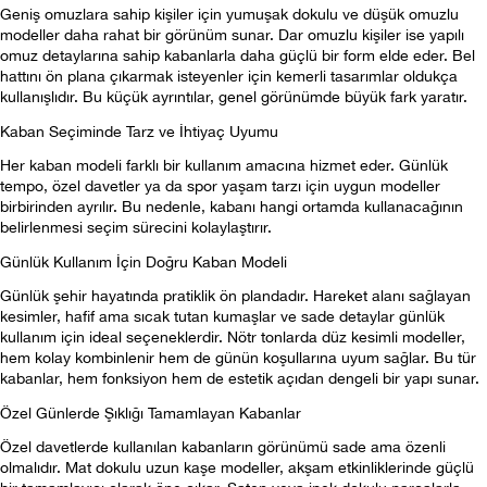
Geniş omuzlara sahip kişiler için yumuşak dokulu ve düşük omuzlu 
modeller daha rahat bir görünüm sunar. Dar omuzlu kişiler ise yapılı 
omuz detaylarına sahip kabanlarla daha güçlü bir form elde eder. Bel 
hattını ön plana çıkarmak isteyenler için kemerli tasarımlar oldukça 
kullanışlıdır. Bu küçük ayrıntılar, genel görünümde büyük fark yaratır.
Kaban Seçiminde Tarz ve İhtiyaç Uyumu
Her kaban modeli farklı bir kullanım amacına hizmet eder. Günlük 
tempo, özel davetler ya da spor yaşam tarzı için uygun modeller 
birbirinden ayrılır. Bu nedenle, kabanı hangi ortamda kullanacağının 
belirlenmesi seçim sürecini kolaylaştırır.
Günlük Kullanım İçin Doğru Kaban Modeli
Günlük şehir hayatında pratiklik ön plandadır. Hareket alanı sağlayan 
kesimler, hafif ama sıcak tutan kumaşlar ve sade detaylar günlük 
kullanım için ideal seçeneklerdir. Nötr tonlarda düz kesimli modeller, 
hem kolay kombinlenir hem de günün koşullarına uyum sağlar. Bu tür 
kabanlar, hem fonksiyon hem de estetik açıdan dengeli bir yapı sunar.
Özel Günlerde Şıklığı Tamamlayan Kabanlar
Özel davetlerde kullanılan kabanların görünümü sade ama özenli 
olmalıdır. Mat dokulu uzun kaşe modeller, akşam etkinliklerinde güçlü 