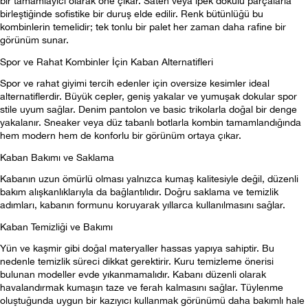
bir tamamlayıcı olarak öne çıkar. Saten veya ipek dokulu parçalarla 
birleştiğinde sofistike bir duruş elde edilir. Renk bütünlüğü bu 
kombinlerin temelidir; tek tonlu bir palet her zaman daha rafine bir 
görünüm sunar.
Spor ve Rahat Kombinler İçin Kaban Alternatifleri
Spor ve rahat giyimi tercih edenler için oversize kesimler ideal 
alternatiflerdir. Büyük cepler, geniş yakalar ve yumuşak dokular spor 
stile uyum sağlar. Denim pantolon ve basic trikolarla doğal bir denge 
yakalanır. Sneaker veya düz tabanlı botlarla kombin tamamlandığında 
hem modern hem de konforlu bir görünüm ortaya çıkar.
Kaban Bakımı ve Saklama
Kabanın uzun ömürlü olması yalnızca kumaş kalitesiyle değil, düzenli 
bakım alışkanlıklarıyla da bağlantılıdır. Doğru saklama ve temizlik 
adımları, kabanın formunu koruyarak yıllarca kullanılmasını sağlar.
Kaban Temizliği ve Bakımı
Yün ve kaşmir gibi doğal materyaller hassas yapıya sahiptir. Bu 
nedenle temizlik süreci dikkat gerektirir. Kuru temizleme önerisi 
bulunan modeller evde yıkanmamalıdır. Kabanı düzenli olarak 
havalandırmak kumaşın taze ve ferah kalmasını sağlar. Tüylenme 
oluştuğunda uygun bir kazıyıcı kullanmak görünümü daha bakımlı hale 