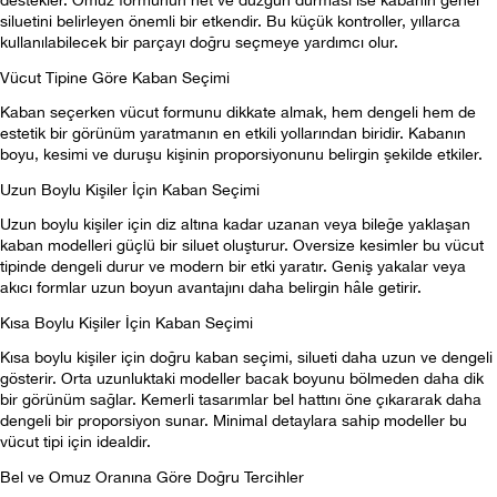
destekler. Omuz formunun net ve düzgün durması ise kabanın genel 
siluetini belirleyen önemli bir etkendir. Bu küçük kontroller, yıllarca 
kullanılabilecek bir parçayı doğru seçmeye yardımcı olur.
Vücut Tipine Göre Kaban Seçimi
Kaban seçerken vücut formunu dikkate almak, hem dengeli hem de 
estetik bir görünüm yaratmanın en etkili yollarından biridir. Kabanın 
boyu, kesimi ve duruşu kişinin proporsiyonunu belirgin şekilde etkiler.
Uzun Boylu Kişiler İçin Kaban Seçimi
Uzun boylu kişiler için diz altına kadar uzanan veya bileğe yaklaşan 
kaban modelleri güçlü bir siluet oluşturur. Oversize kesimler bu vücut 
tipinde dengeli durur ve modern bir etki yaratır. Geniş yakalar veya 
akıcı formlar uzun boyun avantajını daha belirgin hâle getirir.
Kısa Boylu Kişiler İçin Kaban Seçimi
Kısa boylu kişiler için doğru kaban seçimi, silueti daha uzun ve dengeli 
gösterir. Orta uzunluktaki modeller bacak boyunu bölmeden daha dik 
bir görünüm sağlar. Kemerli tasarımlar bel hattını öne çıkararak daha 
dengeli bir proporsiyon sunar. Minimal detaylara sahip modeller bu 
vücut tipi için idealdir.
Bel ve Omuz Oranına Göre Doğru Tercihler