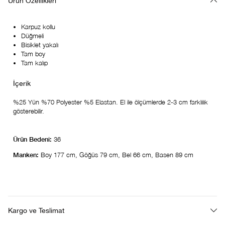
Ürün Özellikleri
Karpuz kollu
Düğmeli
Bisiklet yakalı
Tam boy
Tam kalıp
%25 Yün %70 Polyester %5 Elastan. El ile ölçümlerde 2-3 cm farklılık
gösterebilir.
Ürün Bedeni:
36
Manken:
Boy 177 cm, Göğüs 79 cm, Bel 66 cm, Basen 89 cm
Kargo ve Teslimat