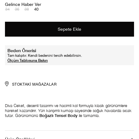
Gelince Haber Ver
34
36
38
40
Beden Önerisi
Tam kalıptır. Kendi bedenini tercih edebilirsin.
STOKTAKI MAĞAZALAR
Diva Ceket, desenli tasarımı ve hacimli kol formuyla klasik görünümlere
hareket kazandırır. Yün karışımlı kumaşı sayesinde soğuk havalarda sıcak
tutar. Görünümünü
Boğazlı Tensel Body
ile tamamla.