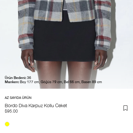
Ürün Bedeni:
36
Manken:
Boy 177 cm, Göğüs 79 cm, Bel 66 cm, Basen 89 cm
AZ SAYIDA ÜRÜN
Bordo Diva Karpuz Kollu Ceket
$95.00