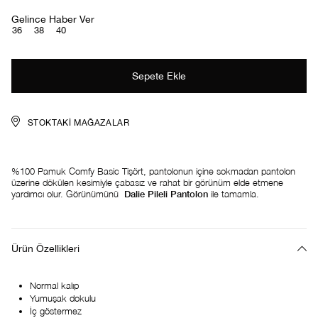
Gelince Haber Ver
36
38
40
STOKTAKI MAĞAZALAR
%100 Pamuk Comfy Basic Tişört, pantolonun içine sokmadan pantolon
üzerine dökülen kesimiyle çabasız ve rahat bir görünüm elde etmene
yardımcı olur. Görünümünü
Dalie Pileli Pantolon
ile tamamla.
Ürün Özellikleri
Normal kalıp
Yumuşak dokulu
İç göstermez