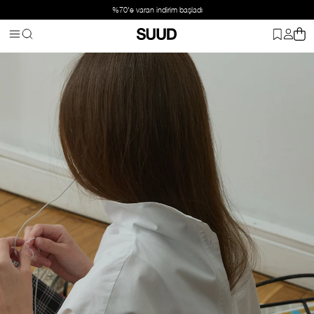
%70'e varan indirim başladı
Anasayfa
Giyim
Üst Giyim
Gömlek
Ekru Eden Dik Yaka Gömlek