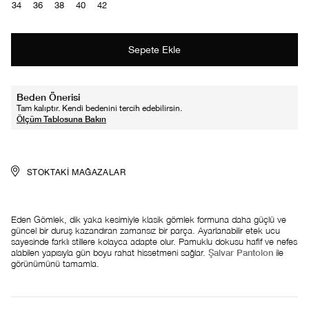
34
36
38
40
42
Beden Önerisi
Tam kalıptır. Kendi bedenini tercih edebilirsin.
STOKTAKI MAĞAZALAR
Eden Gömlek, dik yaka kesimiyle klasik gömlek formuna daha güçlü ve
güncel bir duruş kazandıran zamansız bir parça. Ayarlanabilir etek ucu
sayesinde farklı stillere kolayca adapte olur. Pamuklu dokusu hafif ve nefes
alabilen yapısıyla gün boyu rahat hissetmeni sağlar.
Şalvar Pantolon
ile
görünümünü tamamla.