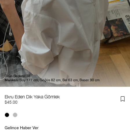
Ürün Bedeni:
36
Manken:
Boy 177 cm, Göğüs 82 cm, Bel 63 cm, Basen 90 cm
Ekru Eden Dik Yaka Gömlek
$45.00
Gelince Haber Ver