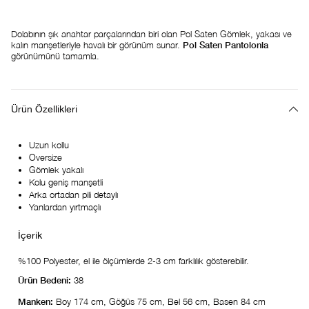
Dolabının şık anahtar parçalarından biri olan Pol Saten Gömlek, yakası ve
kalın manşetleriyle havalı bir görünüm sunar.
Pol Saten Pantolonla
görünümünü tamamla.
Ürün Özellikleri
Uzun kollu
Oversize
Gömlek yakalı
Kolu geniş manşetli
Arka ortadan pili detaylı
Yanlardan yırtmaçlı
%100 Polyester, el ile ölçümlerde 2-3 cm farklılık gösterebilir.
Ürün Bedeni:
38
Manken:
Boy 174 cm, Göğüs 75 cm, Bel 56 cm, Basen 84 cm