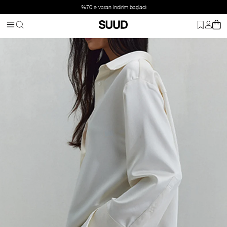
%70'e varan indirim başladı
Anasayfa
Giyim
Üst Giyim
Gömlek
Ekru Pol Saten Gömlek