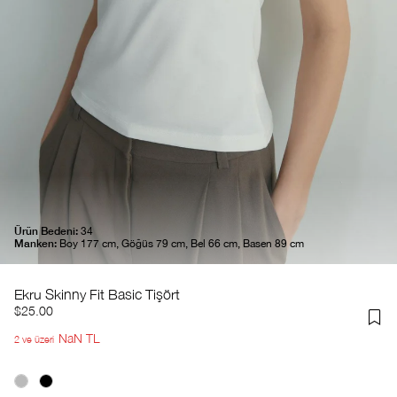
Ürün Bedeni:
34
Manken:
Boy 177 cm, Göğüs 79 cm, Bel 66 cm, Basen 89 cm
Ekru Skinny Fit Basic Tişört
$25.00
NaN TL
2 ve üzeri