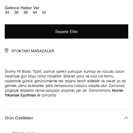
Gelince Haber Ver
34
36
38
40
42
STOKTAKI MAĞAZALAR
Skinny Fit Basic Tişört, pamuk içerikli yumuşak kumaşı ve vücudu saran
kesimiyle gün boyu rahat hissettirir. Bisiklet yaka ve kısa kol formu
sayesinde günlük görünümlerde tek başına tercih edilebilir ve ceket ya da
gömlek altına eklenerek şehir temposuna kolayca adapte olur. Zamansız
çizgisiyle dolabının temel parçaları arasında yer alır. Görünümünü
Homie
Yıkamalı Eşofman
ile tamamla.
Ürün Özellikleri