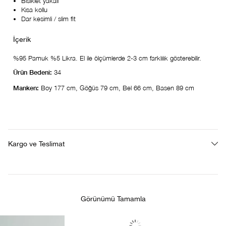
Bisiklet yakalı
Kısa kollu
Dar kesimli / slim fit
%95 Pamuk %5 Likra. El ile ölçümlerde 2-3 cm farklılık gösterebilir.
Ürün Bedeni:
34
Manken:
Boy 177 cm, Göğüs 79 cm, Bel 66 cm, Basen 89 cm
Kargo ve Teslimat
Görünümü Tamamla