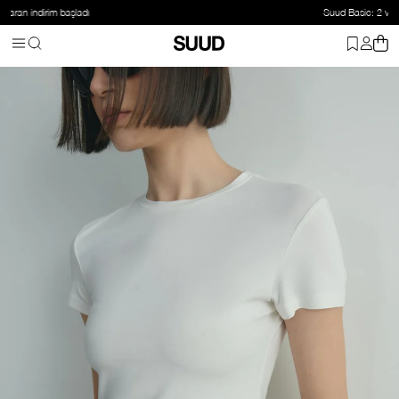
Suud Basic: 2 ve üzeri ürüne %20 indirim
Anasayfa
Giyim
Üst Giyim
Tişört
Ekru Skinny Fit Basic Tişört