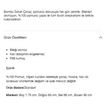
Bambu Soket Çorap, pamuklu dokusuyla her gün seninle. Bilekleri
sıkmayan, %100 pamuklu yapısı ile tüm favori sneakerların ile birlikte
kullanabilirsin.
Ürün Özellikleri
Bileği sıkmaz
Kan dolaşımını engellemez
Fitilli kumaş
%100 Pamuk, Hijyen kuralları sebebiyle çorap, maske, takı vb.
aksesuar ürünlerinde değişim ve iade mevcut değildir.
Ürün Bedeni:
Standart
Manken:
Boy 1.75 cm, Göğüs 83 cm, Bel 66 cm, Basen 90 cm