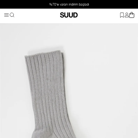
%70'e varan indirim başladı
Anasayfa
Aksesuar
Çorap
Gri Fitilli Çorap