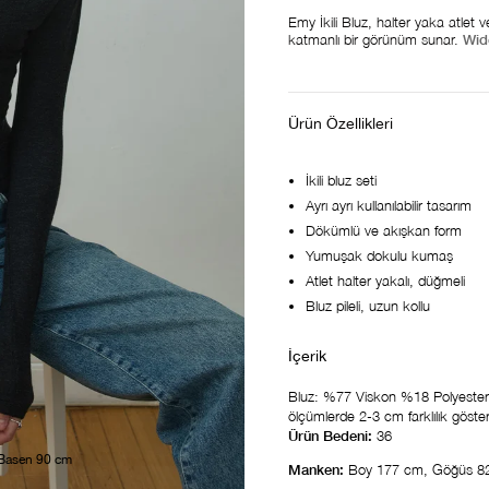
Emy İkili Bluz, halter yaka atlet 
katmanlı bir görünüm sunar.
Wid
Ürün Özellikleri
İkili bluz seti
Ayrı ayrı kullanılabilir tasarım
Dökümlü ve akışkan form
Yumuşak dokulu kumaş
Atlet halter yakalı, düğmeli
Bluz pileli, uzun kollu
Bluz: %77 Viskon %18 Polyester 
ölçümlerde 2-3 cm farklılık göstere
Ürün Bedeni:
36
 Basen 90 cm
Manken:
Boy 177 cm, Göğüs 8