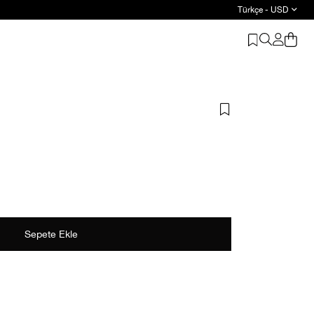
Türkçe - USD
Suud Basic: 2 ve üzeri ürüne %20 indirim