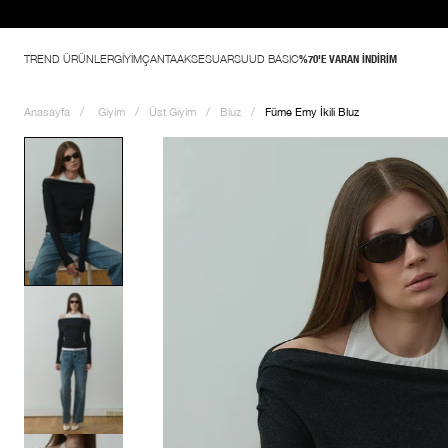
ladı
TREND ÜRÜNLER
GİYİM
ÇANTA
AKSESUAR
SUUD BASIC
%70'E VARAN İNDİRİM
Anasayfa
Giyim
Üst Giyim
Bluz
Füme Emy İkili Bluz