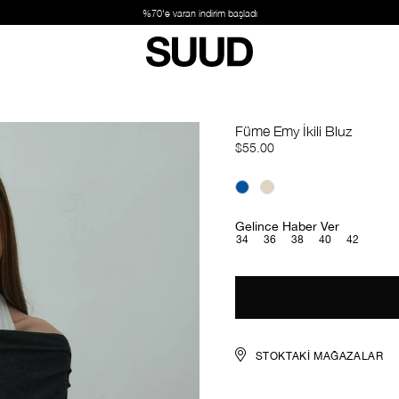
Füme Emy İkili Bluz
$55.00
Gelince Haber Ver
34
36
38
40
42
STOKTAKI MAĞAZALAR