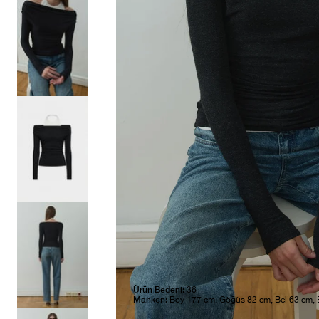
Ürün Bedeni:
36
Manken:
Boy 177 cm, Göğüs 82 cm, Bel 63 cm,