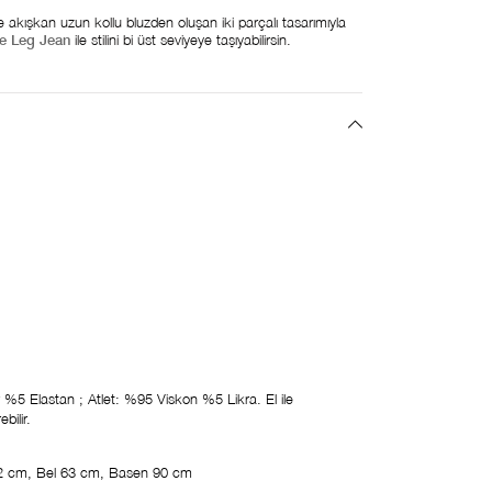
ve akışkan uzun kollu bluzden oluşan iki parçalı tasarımıyla
e Leg Jean
ile stilini bi üst seviyeye taşıyabilirsin.
%5 Elastan ; Atlet: %95 Viskon %5 Likra. El ile
bilir.
2 cm, Bel 63 cm, Basen 90 cm