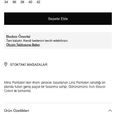
34
36
38
40
42
Beden Önerisi
Tam kalıptır. Kendi bedenini tercih edebilirsin.
STOKTAKI MAĞAZALAR
Mina Pantolon'dan ilham alınarak tasarlanan Lina Pantolon rahatlığı ön
planda tutan geniş paçalı bir tasarıma sahip. Görünümünü
Ash Blazer
Ceket
ile tamamla.
Ürün Özellikleri