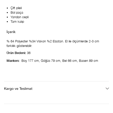
Çift pileli
Bol paça
Yandan cepli
Tam kalıp
% 64 Polyester %34 Viskon %2 Elastan. El ile ölçümlerde 2-3 cm
farklılık gösterebilir.
Ürün Bedeni:
36
Manken:
Boy 177 cm, Göğüs 79 cm, Bel 66 cm, Basen 89 cm
Kargo ve Teslimat