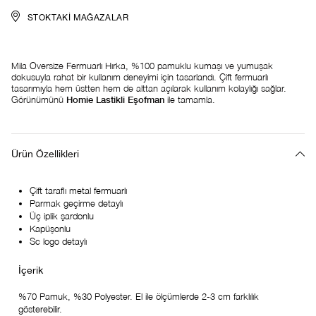
STOKTAKI MAĞAZALAR
Mila Oversize Fermuarlı Hırka, %100 pamuklu kumaşı ve yumuşak
dokusuyla rahat bir kullanım deneyimi için tasarlandı. Çift fermuarlı
tasarımıyla hem üstten hem de alttan açılarak kullanım kolaylığı sağlar.
Görünümünü
Homie Lastikli Eşofman
ile tamamla.
Ürün Özellikleri
Çift taraflı metal fermuarlı
Parmak geçirme detaylı
Üç iplik şardonlu
Kapüşonlu
Sc logo detaylı
%70 Pamuk, %30 Polyester. El ile ölçümlerde 2-3 cm farklılık
gösterebilir.