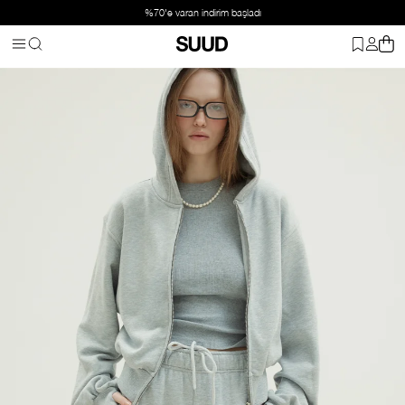
%70'e varan indirim başladı
Anasayfa
Giyim
Üst Giyim
Hırka
Gri Mila Oversize Fermuarlı Hı