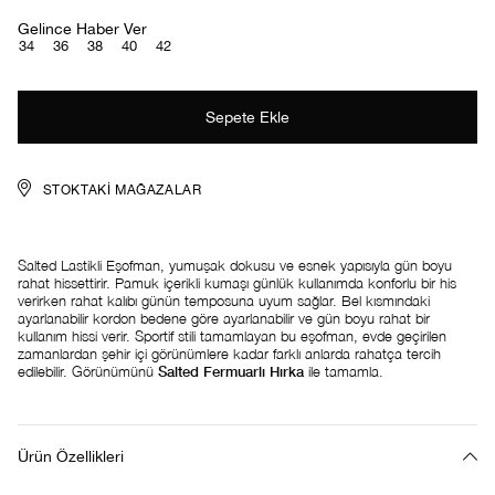
Gelince Haber Ver
34
36
38
40
42
STOKTAKI MAĞAZALAR
Salted Lastikli Eşofman, yumuşak dokusu ve esnek yapısıyla gün boyu
rahat hissettirir. Pamuk içerikli kumaşı günlük kullanımda konforlu bir his
verirken rahat kalıbı günün temposuna uyum sağlar. Bel kısmındaki
ayarlanabilir kordon bedene göre ayarlanabilir ve gün boyu rahat bir
kullanım hissi verir. Sportif stili tamamlayan bu eşofman, evde geçirilen
zamanlardan şehir içi görünümlere kadar farklı anlarda rahatça tercih
edilebilir. Görünümünü
Salted Fermuarlı Hırka
ile tamamla.
Ürün Özellikleri