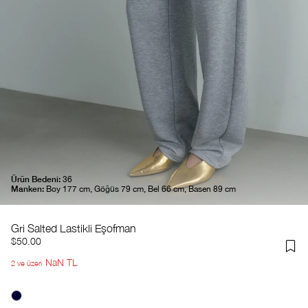
Ürün Bedeni:
36
Manken:
Boy 177 cm, Göğüs 79 cm, Bel 66 cm, Basen 89 cm
Gri Salted Lastikli Eşofman
$50.00
NaN TL
2 ve üzeri