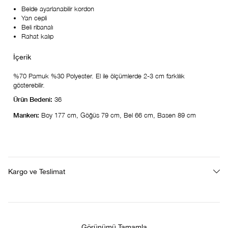
Belde ayarlanabilir kordon
Yan cepli
Beli ribanalı
Rahat kalıp
%70 Pamuk %30 Polyester. El ile ölçümlerde 2-3 cm farklılık
gösterebilir.
Ürün Bedeni:
36
Manken:
Boy 177 cm, Göğüs 79 cm, Bel 66 cm, Basen 89 cm
Kargo ve Teslimat
Görünümü Tamamla