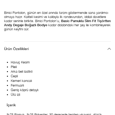
Binici Pantolon, günün en özel anında tarzını göstermende sana yardımcı
olmaya hazır. Kaliteli kesimi ve kalıbıyla ilk randevundan, iddialı davetlere
kadar seninle birlikte. Binici Pantolon’u,
Basic Pamuklu Slim Fit Tişörtten
Andy Degaje Boğazlı Bodye
kadar dolabındaki her şey ile kombinleyerek
günün keyfini sür.
Ürün Özellikleri
Havuç Kesim
Pileli
Arka beli lastikli
Cepli
Kemeri kancalı
Fermuarlı
Geniş köprü detaylı
Ütü izli
%75 Pamuk, %25 Polyester, 30 derecede tersten yıkayınız, düşük