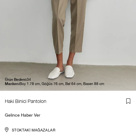
Ürün Bedeni:
34
Manken:
Boy 1.78 cm, Göğüs 76 cm, Bel 64 cm, Basen 88 cm
Haki Binici Pantolon
Gelince Haber Ver
STOKTAKI MAĞAZALAR