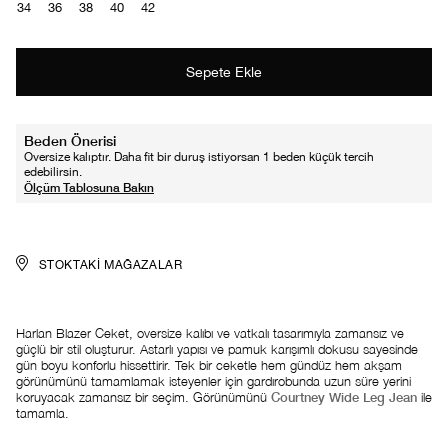
34
36
38
40
42
Beden Önerisi
Oversize kalıptır. Daha fit bir duruş istiyorsan 1 beden küçük tercih
edebilirsin.
STOKTAKI MAĞAZALAR
Harlan Blazer Ceket, oversize kalıbı ve vatkalı tasarımıyla zamansız ve
güçlü bir stil oluşturur. Astarlı yapısı ve pamuk karışımlı dokusu sayesinde
gün boyu konforlu hissettirir. Tek bir ceketle hem gündüz hem akşam
görünümünü tamamlamak isteyenler için gardırobunda uzun süre yerini
koruyacak zamansız bir seçim. Görünümünü
Courtney Wide Leg Jean
ile
tamamla.