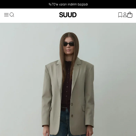
%70'e varan indirim başladı
Anasayfa
Giyim
Dış Giyim
Blazer & Ceket
Haki Harlan Blazer C