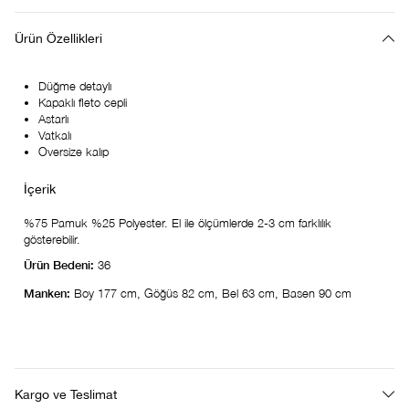
Ürün Özellikleri
Düğme detaylı
Kapaklı fleto cepli
Astarlı
Vatkalı
Oversize kalıp
%75 Pamuk %25 Polyester. El ile ölçümlerde 2-3 cm farklılık
gösterebilir.
Ürün Bedeni:
36
Manken:
Boy 177 cm, Göğüs 82 cm, Bel 63 cm, Basen 90 cm
Kargo ve Teslimat