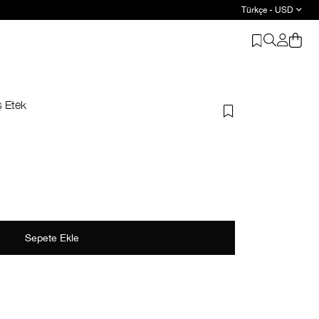
Türkçe - USD
Suud Basic: 2 ve üzeri ürüne %20 indirim
ş Etek