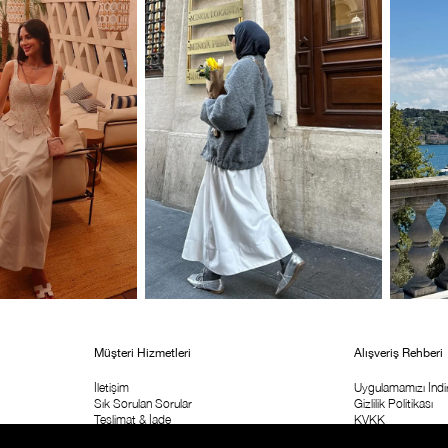
Müşteri Hizmetleri
Alışveriş Rehberi
İletişim
Uygulamamızı İndir
Sık Sorulan Sorular
Gizlilik Politikası
Teslimat & İade
KVKK
Sipariş Takip
ETK Aydınlatma M