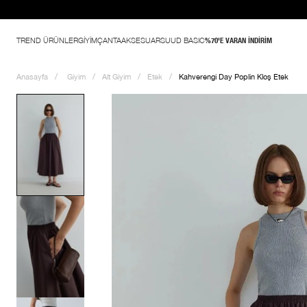
 indirim başladı
TREND ÜRÜNLER
GİYİM
ÇANTA
AKSESUAR
SUUD BASIC
%70'E VARAN İNDİRİM
Anasayfa
Giyim
Alt Giyim
Etek
Kahverengi Day Poplin Kloş Etek