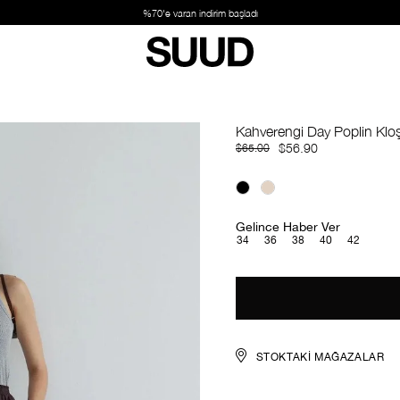
Kahverengi Day Poplin Klo
$56.90
$65.00
Gelince Haber Ver
34
36
38
40
42
STOKTAKI MAĞAZALAR