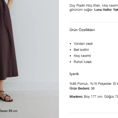
Day Poplin Kloş Etek, kloş kesimi 
görünüm sağlar.
Luna Halter Yak
Ürün Özellikleri
Yandan cepli
Beli lastikli
Kloş kesimli
Rahat kalıplı
%85 Pamuk, %15 Polyester. El ile 
Ürün Bedeni:
36
Manken:
Boy 177 cm, Göğüs 7
 Basen 89 cm