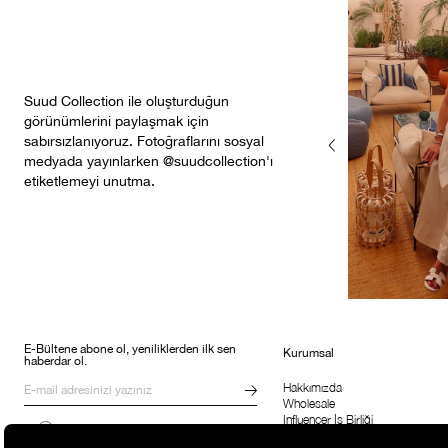
Suud Collection ile oluşturduğun
görünümlerini paylaşmak için
sabırsızlanıyoruz. Fotoğraflarını sosyal
medyada yayınlarken @suudcollection'ı
etiketlemeyi unutma.
E-Bültene abone ol, yeniliklerden ilk sen
Kurumsal
haberdar ol.
Hakkımızda
Wholesale
Influencer İş Birliği
Kampanyalar, ürünler ve değişiklikler
Suud'la Çalış
hakkında e-mail ve SMS almayı kendi