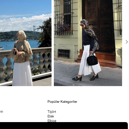
Popüler Kategoriler
in
Tişört
Etek
Elbise
etni
Bluz & Body