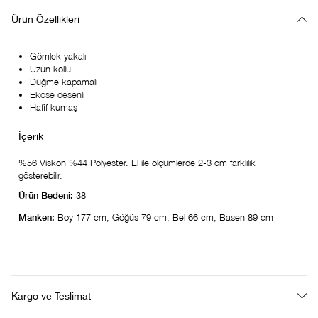
Ürün Özellikleri
Gömlek yakalı
Uzun kollu
Düğme kapamalı
Ekose desenli
Hafif kumaş
%56 Viskon %44 Polyester. El ile ölçümlerde 2-3 cm farklılık
gösterebilir.
Ürün Bedeni:
38
Manken:
Boy 177 cm, Göğüs 79 cm, Bel 66 cm, Basen 89 cm
Kargo ve Teslimat