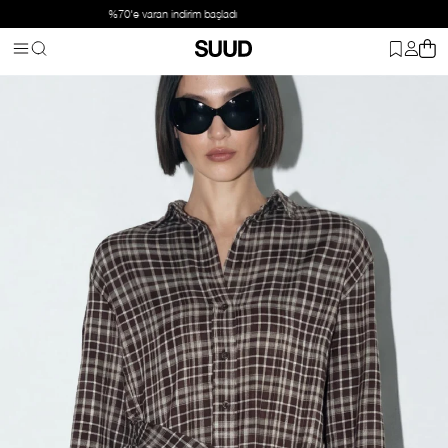
Suud Basic: 2 ve üzeri ürüne %20 indirim
Anasayfa
Giyim
Üst Giyim
Gömlek
Kahverengi Slone Ekose G