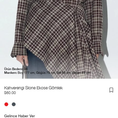
Ürün Bedeni:
38
Manken:
Boy 177 cm, Göğüs 79 cm, Bel 66 cm, Basen 89 cm
Kahverengi Slone Ekose Gömlek
$60.00
Gelince Haber Ver