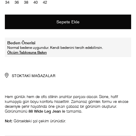
34
36
38
40
42
Beden Önerisi
Normal bedene uygundur. Kendi bedenini tercih edebilirsin.
STOKTAKI MAĞAZALAR
Hem günlük hem de ofis stilinin anahtar parçası olacak Slone, hafif
kumaşıyla gün boyu konforlu hissettirir. Zamansız gömlek formu ve ekose
deseniyle şehir hayatında öne çıkan çabasız bir görünüm oluşturur.
Görünümünü
88 Wide Leg Jean
ile tamamla.
Not:
Görseldeki şal çekim ürünüdür.