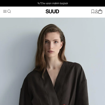
%70'e varan indirim başladı
Anasayfa
Aksesuar
Kemer
Kırmızı Lior Deri İp Kemer