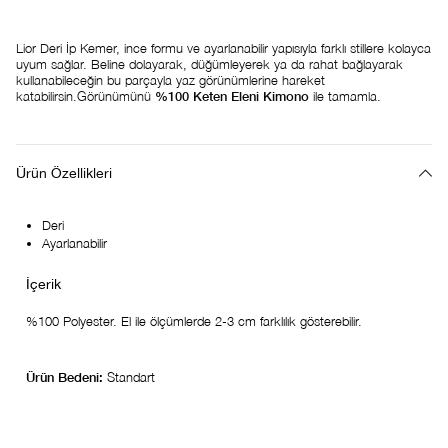
Lior Deri İp Kemer, ince formu ve ayarlanabilir yapısıyla farklı stillere kolayca
uyum sağlar. Beline dolayarak, düğümleyerek ya da rahat bağlayarak
kullanabileceğin bu parçayla yaz görünümlerine hareket
katabilirsin.Görünümünü
%100 Keten Eleni Kimono
ile tamamla.
Ürün Özellikleri
Deri
Ayarlanabilir
%100 Polyester. El ile ölçümlerde 2-3 cm farklılık gösterebilir.
Ürün Bedeni:
Standart