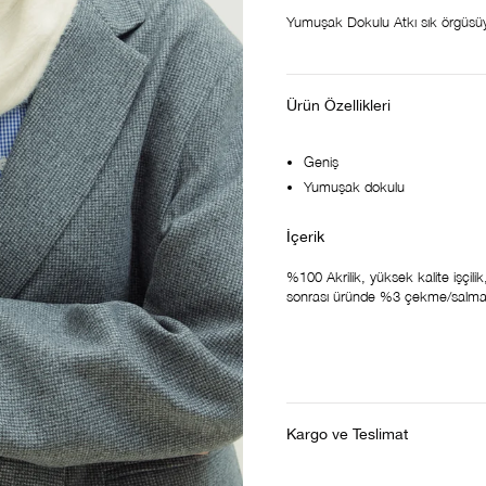
Yumuşak Dokulu Atkı sık örgüsüy
Ürün Özellikleri
Geniş
Yumuşak dokulu
%100 Akrilik, yüksek kalite işçilik
sonrası üründe %3 çekme/salma o
Kargo ve Teslimat