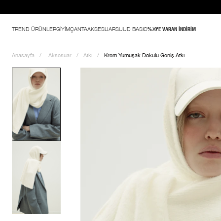
TREND ÜRÜNLER
GİYİM
ÇANTA
AKSESUAR
SUUD BASIC
%70'E VARAN İNDİRİM
Anasayfa
Aksesuar
Atkı
Krem Yumuşak Dokulu Geniş Atkı