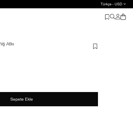
Türkçe - USD
iş Atkı