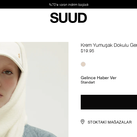
%70'e varan indirim başladı
Krem Yumuşak Dokulu Gen
$19.95
Gelince Haber Ver
Standart
STOKTAKI MAĞAZALAR