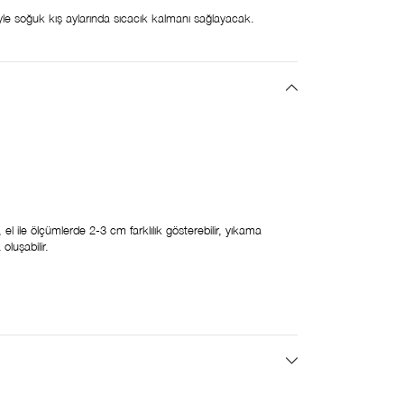
le soğuk kış aylarında sıcacık kalmanı sağlayacak.
, el ile ölçümlerde 2-3 cm farklılık gösterebilir, yıkama
luşabilir.