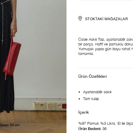
STOKTAKI MAĞAZALAR
Cosie Askılı Top, ayarlanabilir as
bir parça. Hafif ve pamuklu dokus
Yumuşak yapısı gün boyu rahat h
tamamla.
Ürün Özellikleri
Ayarlanabilir askılı
Tam kalıp
%97 Pamuk %3 Likra. El ile ölçüml
 Basen 90 cm
Ürün Bedeni:
36