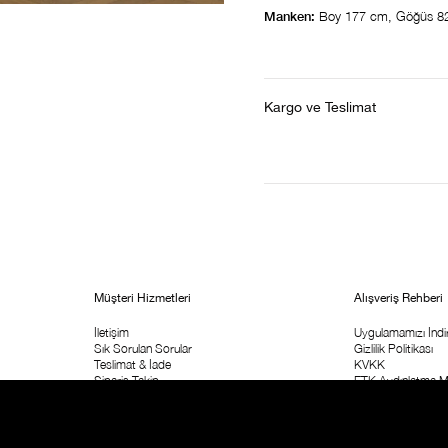
Manken:
Boy 177 cm, Göğüs 8
Kargo ve Teslimat
Müşteri Hizmetleri
Alışveriş Rehberi
İletişim
Uygulamamızı İndir
Sık Sorulan Sorular
Gizlilik Politikası
Teslimat & İade
KVKK
Sipariş Takip
ETK Aydınlatma M
Kolay İade Formu
Ticari İleişim İzni
Mağaza Adresi
Kampanya Koşulla