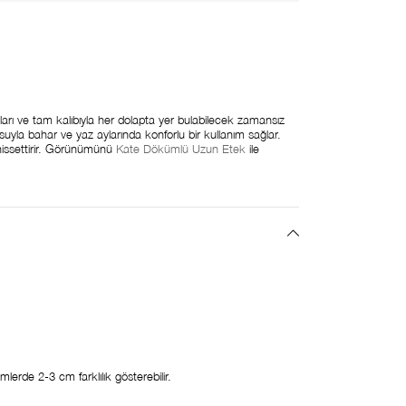
kıları ve tam kalıbıyla her dolapta yer bulabilecek zamansız
uyla bahar ve yaz aylarında konforlu bir kullanım sağlar.
issettirir. Görünümünü
Kate Dökümlü Uzun Etek
ile
erde 2-3 cm farklılık gösterebilir.