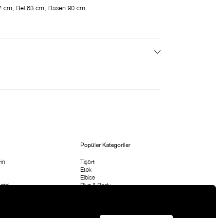
2 cm, Bel 63 cm, Basen 90 cm
Popüler Kategoriler
in
Tişört
Etek
Elbise
etni
Bluz & Body
Pantolon
rı
Çanta