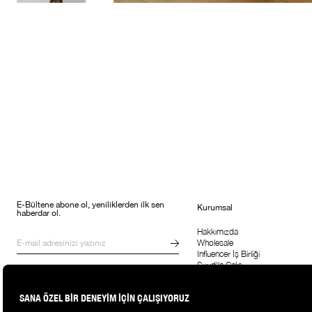
E-Bültene abone ol, yeniliklerden ilk sen
Kurumsal
haberdar ol.
Hakkımızda
Wholesale
Influencer İş Birliği
Suud'la Çalış
Kampanyalar, ürünler ve değişiklikler
hakkında e-mail ve SMS almayı kendi
rızamla kabul ediyorum. Gizlilik
sözleşmesine buradan ulaşabilirsin