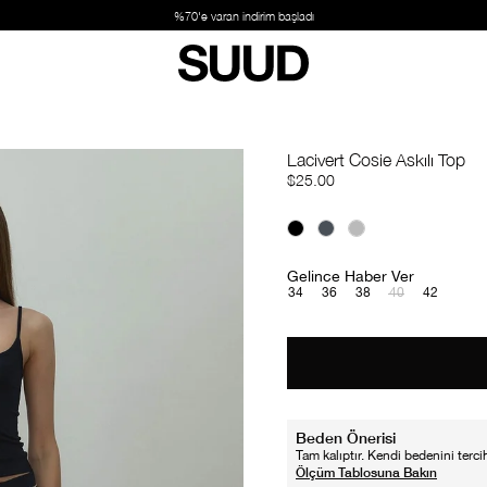
%70'e varan indirim başladı
Lacivert Cosie Askılı Top
$25.00
Gelince Haber Ver
34
36
38
40
42
Beden Önerisi
Tam kalıptır. Kendi bedenini tercih