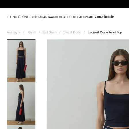
TREND ÜRÜNLER
GİYİM
ÇANTA
AKSESUAR
SUUD BASIC
%70'E VARAN İNDİRİM
Anasayfa
Giyim
Üst Giyim
Bluz & Body
Lacivert Cosie Askılı Top