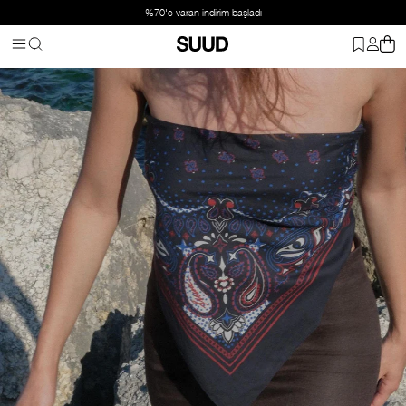
%70'e varan indirim başladı
Anasayfa
Lacivert Dusk Desenli Fular