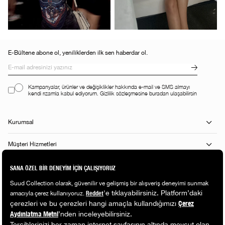
E-Bültene abone ol, yeniliklerden ilk sen haberdar ol.
Kampanyalar, ürünler ve değişiklikler hakkında e-mail ve SMS almayı
kendi rızamla kabul ediyorum. Gizlilik sözleşmesine buradan ulaşabilirsin
Kurumsal
Müşteri Hizmetleri
Alışveriş Rehberi
Popüler Kategoriler