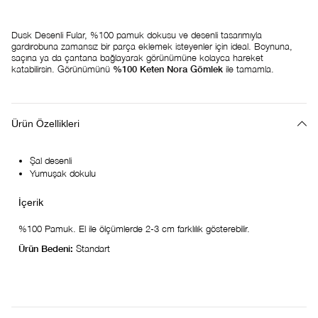
Dusk Desenli Fular, %100 pamuk dokusu ve desenli tasarımıyla
gardırobuna zamansız bir parça eklemek isteyenler için ideal. Boynuna,
saçına ya da çantana bağlayarak görünümüne kolayca hareket
katabilirsin. Görünümünü
%100 Keten Nora Gömlek
ile tamamla.
Ürün Özellikleri
Şal desenli
Yumuşak dokulu
%100 Pamuk. El ile ölçümlerde 2-3 cm farklılık gösterebilir.
Ürün Bedeni:
Standart