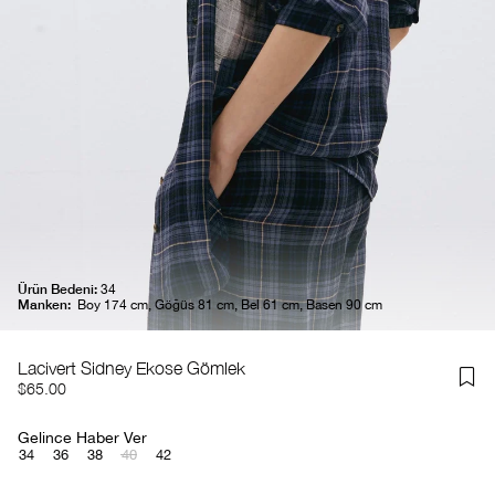
Ürün Bedeni:
34
Manken:
Boy 174 cm, Göğüs 81 cm, Bel 61 cm, Basen 90 cm
Lacivert Sidney Ekose Gömlek
$65.00
Gelince Haber Ver
34
36
38
40
42