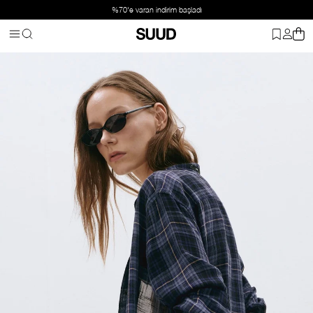
%70'e varan indirim başladı
Anasayfa
Giyim
Üst Giyim
Gömlek
Lacivert Sidney Ekose Göm