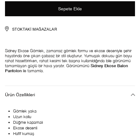
STOKTAKI MAĞAZALAR
Sidney Ekose Gömlek, zamansız gömlek formu ve ekose deseniyle şehir
hayatında öne çıkan çabasız bir stil oluşturur. Yumuşak dokusu gün boyu
rahat hissettirirken, rahat kesimi tek başına kullanıldığında bile görünümü
tamamlayan güçlü bir hava yaratır. Görünümünü
Sidney Ekose Balon
Pantolon
ile tamamla.
Ürün Özellikleri
Gömlek yaka
Uzun kollu
Düğme kapamalı
Ekose desenli
Hafif kumaş