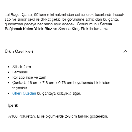
Lal Baget Çanta, 90'ların minimalizminden esinlenerek tasarlandı. İncecik
sapı ve silindir şekli ile dikkat çekici bir görünüme sahip olan bu çanta,
gündüzden geceye her anına eşlik edecek. Görünümünü
Serena
Bağlamalı Keten Yelek Bluz
ve
Serena Kloş Etek
ile tamamla.
Ürün Özellikleri
Silindir form
Fermuarlı
Kol sapı ince ve zarif
Çantada 16 cm x 7,8 cm x 0,76 cm boyutlarında bir telefon
taşınabilir.
Cheri Cüzdan
bu çantaya kolaylıkla sığar.
%100 Poliüretan. El ile ölçümlerde 2-3 cm farklılık gösterebilir.