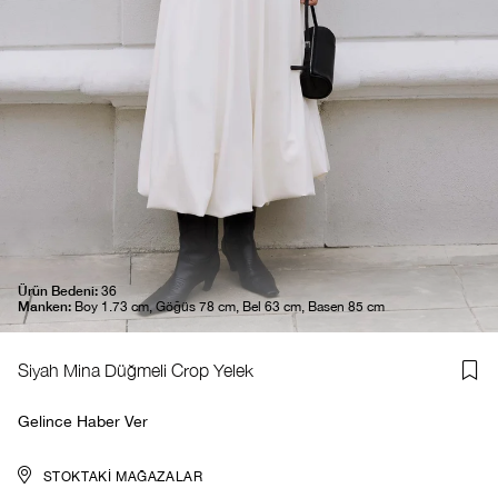
Ürün Bedeni:
36
Manken:
Boy 1.73 cm, Göğüs 78 cm, Bel 63 cm, Basen 85 cm
Siyah Mina Düğmeli Crop Yelek
Gelince Haber Ver
STOKTAKI MAĞAZALAR