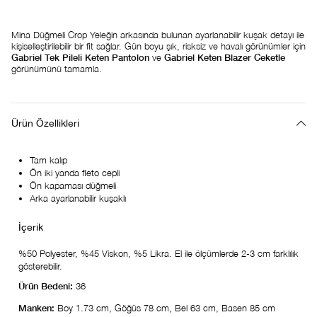
Mina Düğmeli Crop Yeleğin arkasında bulunan ayarlanabilir kuşak detayı ile
kişiselleştirilebilir bir fit sağlar. Gün boyu şık, risksiz ve havalı görünümler için
Gabriel Tek Pileli Keten Pantolon
ve
Gabriel Keten Blazer Ceketle
görünümünü tamamla.
Ürün Özellikleri
Tam kalıp
Ön iki yanda fleto cepli
Ön kapaması düğmeli
Arka ayarlanabilir kuşaklı
%50 Polyester, %45 Viskon, %5 Likra. El ile ölçümlerde 2-3 cm farklılık
gösterebilir.
Ürün Bedeni:
36
Manken:
Boy 1.73 cm, Göğüs 78 cm, Bel 63 cm, Basen 85 cm