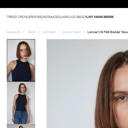
%70'e varan indir
TREND ÜRÜNLER
GİYİM
ÇANTA
AKSESUAR
SUUD BASIC
%70'E VARAN İNDİRİM
Anasayfa
Giyim
Üst Giyim
Kolsuz Tişört
Lacivert Oli Fitilli Bisiklet Yak