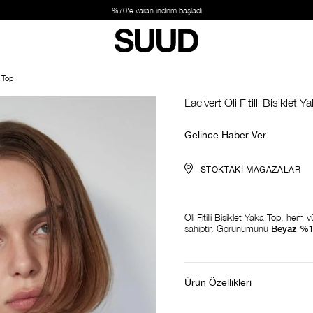
im başladı
a Top
Lacivert Oli Fitilli Bisiklet 
Gelince Haber Ver
STOKTAKI MAĞAZALAR
Oli Fitilli Bisiklet Yaka Top, he
sahiptir. Görünümünü
Beyaz %10
Ürün Özellikleri