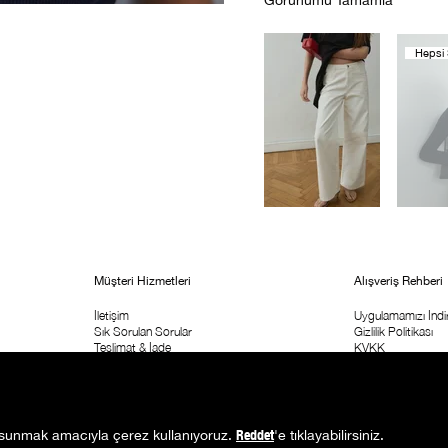
Görünümü Tamamla
Hepsi S
Müşteri Hizmetleri
Alışveriş Rehberi
İletişim
Uygulamamızı İndir
Sık Sorulan Sorular
Gizlilik Politikası
Teslimat & İade
KVKK
Sipariş Takip
ETK Aydınlatma M
Kolay İade Formu
Ticari İleişim İzni
Mağaza Adresi
Kampanya Koşulla