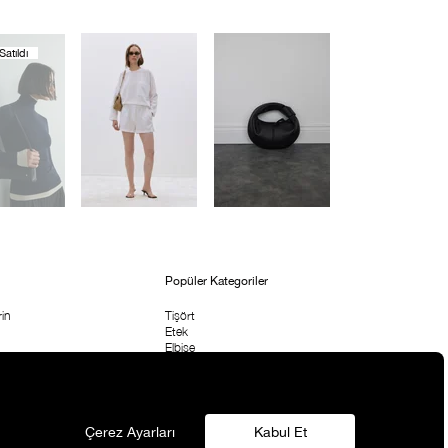
atıldı
Popüler Kategoriler
in
Tişört
Etek
Elbise
etni
Bluz & Body
Pantolon
rı
Çanta