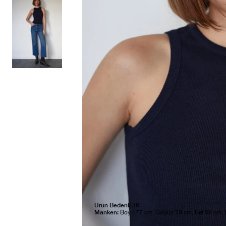
Ürün Bedeni:
36
Manken:
Boy 177 cm, Göğüs 79 cm, Bel 59 cm,