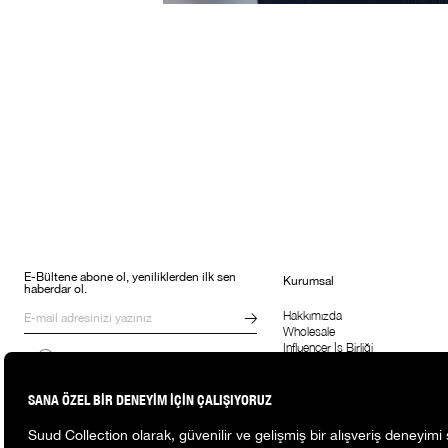
E-Bültene abone ol, yeniliklerden ilk sen
Kurumsal
haberdar ol.
Hakkımızda
Wholesale
Influencer İş Birliği
Kampanyalar, ürünler ve değişiklikler
Suud'la Çalış
hakkında e-mail ve SMS almayı kendi
rızamla kabul ediyorum. Gizlilik
sözleşmesine buradan ulaşabilirsin