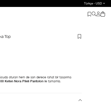
Türkçe - USD
Yaka Top
m vücuda oturan hem de son derece rahat bir tasarıma
0 Keten Nora Pileli Pantolon
ile tamamla.