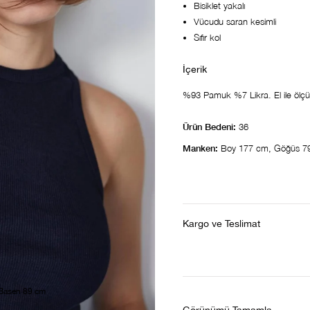
Bisiklet yakalı
Vücudu saran kesimli
Sıfır kol
%93 Pamuk %7 Likra. El ile ölçüml
Ürün Bedeni:
36
Manken:
Boy 177 cm, Göğüs 7
Kargo ve Teslimat
 Basen 89 cm