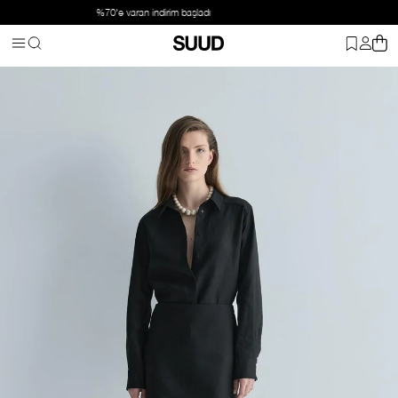
Suud Basic: 2 ve üzeri ürüne %20 indirim
Anasayfa
Giyim
Alt Giyim
Etek
Siyah %100 Keten Nora Basic E