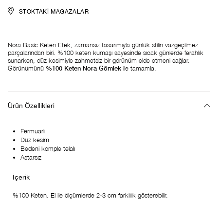
STOKTAKI MAĞAZALAR
Nora Basic Keten Etek, zamansız tasarımıyla günlük stilin vazgeçilmez
parçalarından biri. %100 keten kumaşı sayesinde sıcak günlerde ferahlık
sunarken, düz kesimiyle zahmetsiz bir görünüm elde etmeni sağlar.
Görünümünü
%100 Keten Nora Gömlek
ile tamamla.
Ürün Özellikleri
Fermuarlı
Düz kesim
Bedeni komple telalı
Astarsız
%100 Keten. El ile ölçümlerde 2-3 cm farklılık gösterebilir.