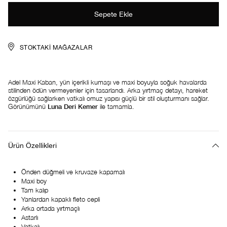
STOKTAKI MAĞAZALAR
Adel Maxi Kaban, yün içerikli kumaşı ve maxi boyuyla soğuk havalarda
stilinden ödün vermeyenler için tasarlandı. Arka yırtmaç detayı, hareket
özgürlüğü sağlarken vatkalı omuz yapısı güçlü bir stil oluşturmanı sağlar.
Görünümünü
Luna Deri Kemer
ile tamamla.
Ürün Özellikleri
Önden düğmeli ve kruvaze kapamalı
Maxi boy
Tam kalıp
Yanlardan kapaklı fleto cepli
Arka ortada yırtmaçlı
Astarlı
Vatkalı