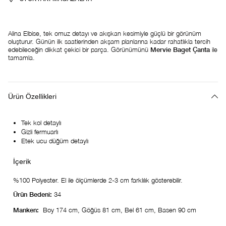
Alina Elbise, tek omuz detayı ve akışkan kesimiyle güçlü bir görünüm
oluşturur. Günün ilk saatlerinden akşam planlarına kadar rahatlıkla tercih
edebileceğin dikkat çekici bir parça. Görünümünü
Mervie Baget Çanta
ile
tamamla.
Ürün Özellikleri
Tek kol detaylı
Gizli fermuarlı
Etek ucu düğüm detaylı
%100 Polyester. El ile ölçümlerde 2-3 cm farklılık gösterebilir.
Ürün Bedeni:
34
Manken:
Boy 174 cm, Göğüs 81 cm, Bel 61 cm, Basen 90 cm