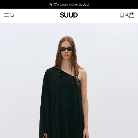
%70'e varan indirim başladı
Anasayfa
Giyim
Üst Giyim
Elbise
Siyah Alina Tek Kol Elbise