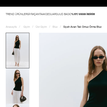
ladı
TREND ÜRÜNLER
GİYİM
ÇANTA
AKSESUAR
SUUD BASIC
%70'E VARAN İNDİRİM
Anasayfa
Giyim
Üst Giyim
Bluz
Siyah Aven Tek Omuz Örme Bluz