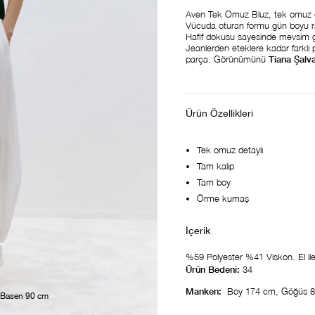
Aven Tek Omuz Bluz, tek omuz d
Vücuda oturan formu gün boyu rah
Hafif dokusu sayesinde mevsim geç
Jeanlerden eteklere kadar farklı p
parça. Görünümünü
Tiana Şalv
Ürün Özellikleri
Tek omuz detaylı
Tam kalıp
Tam boy
Örme kumaş
%59 Polyester %41 Viskon. El ile 
Ürün Bedeni:
34
Manken:
Boy 174 cm, Göğüs 8
 Basen 90 cm