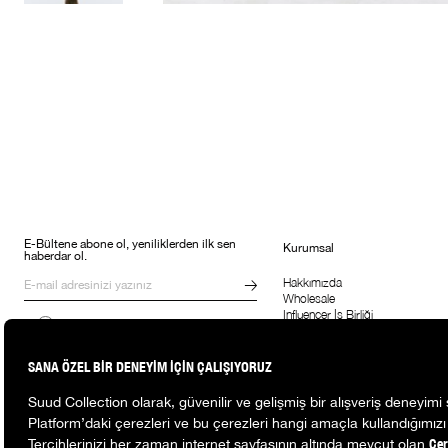
E-Bültene abone ol, yeniliklerden ilk sen
Kurumsal
haberdar ol.
Hakkımızda
Wholesale
Influencer İş Birliği
Kampanyalar, ürünler ve değişiklikler
Suud'la Çalış
hakkında e-mail ve SMS almayı kendi
rızamla kabul ediyorum. Gizlilik
sözleşmesine buradan ulaşabilirsin