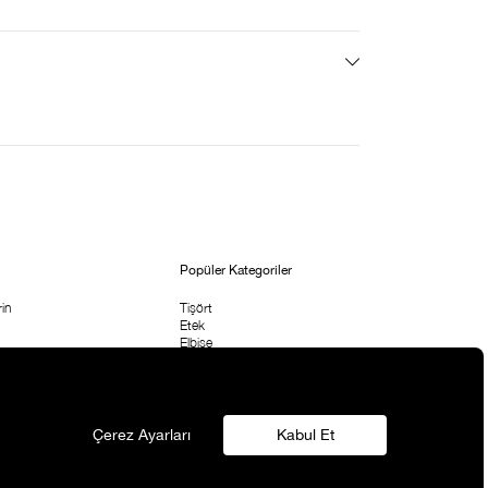
Popüler Kategoriler
in
Tişört
Etek
Elbise
etni
Bluz & Body
Pantolon
rı
Çanta