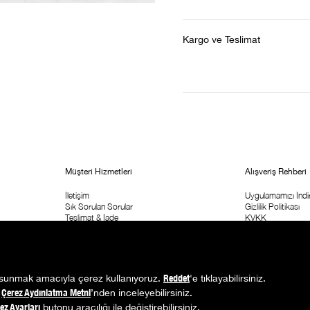
Kargo ve Teslimat
Müşteri Hizmetleri
Alışveriş Rehberi
İletişim
Uygulamamızı İndir
Sık Sorulan Sorular
Gizlilik Politikası
Teslimat & İade
KVKK
Sipariş Takip
ETK Aydınlatma M
Kolay İade Formu
Ticari İleişim İzni
Mağaza Adresi
Kampanya Koşulla