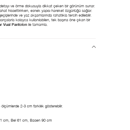
etayı ve örme dokusuyla dikkat çeken bir görünüm sunar.
at hissettirirken, esnek yapısı hareket özgürlüğü sağlar.
işlerinde ve yaz akşamlarında rahatlıkla tercih edilebilir.
arçalarla kolayca kullanılabilen, tek başına öne çıkan bir
ar Vual Pantolon
ile tamamla.
ölçümlerde 2-3 cm farklılık gösterebilir.
1 cm, Bel 61 cm, Basen 90 cm