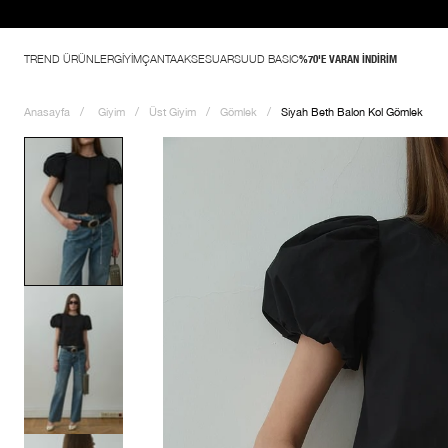
TREND ÜRÜNLER
GİYİM
ÇANTA
AKSESUAR
SUUD BASIC
%70'E VARAN İNDİRİM
Anasayfa
Giyim
Üst Giyim
Gömlek
Siyah Beth Balon Kol Gömlek