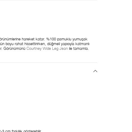
a görünümlerine hareket katar. %100 pamuklu yumuşak
n boyu rahat hissettirirken, düğmeli yapısıyla katmanlı
lar. Görünümünü
Courtney Wide Leg Jean
ile tamamla.
 cm farklılık gösterebilir.