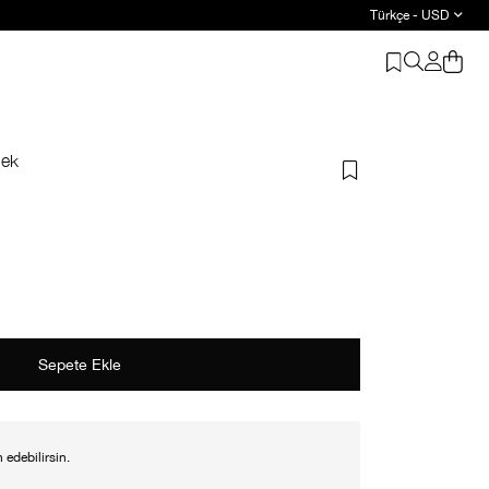
Türkçe - USD
i ürüne %20 indirim
lek
 edebilirsin.