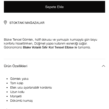
STOKTAKI MAĞAZALAR
Blake Tencel Gömlek, hafif dokusu ve yumuşak kumaşıyla gün boyu
konforlu hissettirirken, Düğmeli yapısı kullanım esnekliği sağlar.
Görünümünü
Blake Volanlı Sıfır Kol Tensel Elbise
ile tamamla.
Ürün Özellikleri
Gömlek yaka
Tam kalıp
Etek ucu ayarlanabilir kordonlu
Uzun kollu
Manşetli
Dökümlü kumaş