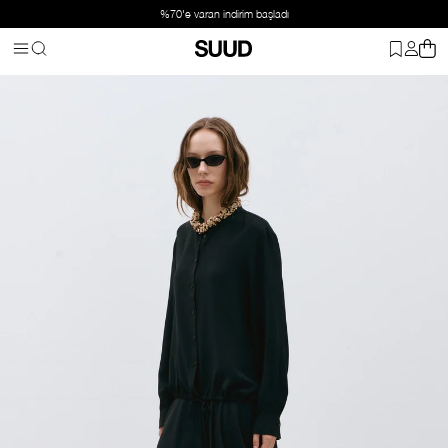
%70'e varan indirim başladı
Anasayfa
Giyim
Üst Giyim
Gömlek
Siyah Blake Kısa Tensel Gö