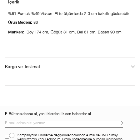
%51 Pamuk %49 Viskon. El ile ölçümlerde 2-3 cm farklılık gösterebilir.
Ürün Bedeni:
36
Manken:
Boy 174 cm, Göğüs 81 cm, Bel 61 cm, Basen 90 cm
Kargo ve Teslimat
E-Bültene abone ol, yeniliklerden ilk sen haberdar ol.
Kampanyalar, ürünler ve değişiklikler hakkında e-mail ve SMS almayı
kendi rızamla kabul ediyorum. Gizlilik sözleşmesine buradan ulaşabilirsin