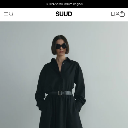
%70'e varan indirim başladı
Anasayfa
Giyim
Alt Giyim
Etek
Siyah Camila Kloş Etek