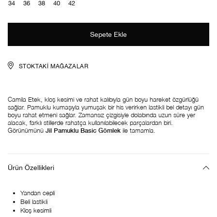
34
36
38
40
42
STOKTAKI MAĞAZALAR
Camila Etek, kloş kesimi ve rahat kalıbıyla gün boyu hareket özgürlüğü
sağlar. Pamuklu kumaşıyla yumuşak bir his verirken lastikli bel detayı gün
boyu rahat etmeni sağlar. Zamansız çizgisiyle dolabında uzun süre yer
alacak, farklı stillerde rahatça kullanılabilecek parçalardan biri.
Görünümünü
Jil Pamuklu Basic Gömlek
ile tamamla.
Ürün Özellikleri
Yandan cepli
Beli lastikli
Kloş kesimli