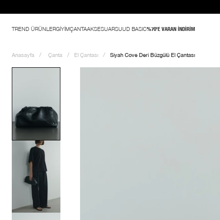
%70'e var
TREND ÜRÜNLER
GİYİM
ÇANTA
AKSESUAR
SUUD BASIC
%70'E VARAN İNDİRİM
Anasayfa
Çanta
El Çantası
Siyah Cove Deri Büzgülü El Çantası