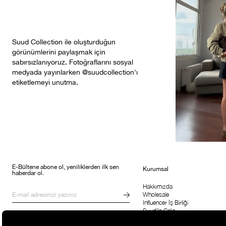
Suud Collection ile oluşturduğun
görünümlerini paylaşmak için
sabırsızlanıyoruz. Fotoğraflarını sosyal
medyada yayınlarken @suudcollection'ı
etiketlemeyi unutma.
E-Bültene abone ol, yeniliklerden ilk sen
Kurumsal
haberdar ol.
Hakkımızda
Wholesale
Influencer İş Birliği
Suud'la Çalış
Kampanyalar, ürünler ve değişiklikler
hakkında e-mail ve SMS almayı kendi