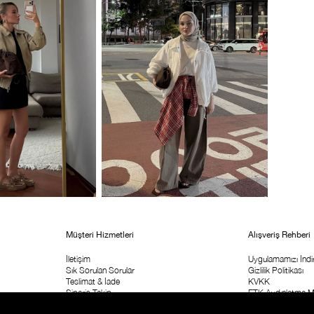
Müşteri Hizmetleri
Alışveriş Rehberi
İletişim
Uygulamamızı İndir
Sık Sorulan Sorular
Gizlilik Politikası
Teslimat & İade
KVKK
Sipariş Takip
ETK Aydınlatma M
Kolay İade Formu
Ticari İleişim İzni