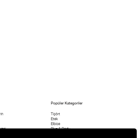
Popüler Kategoriler
in
Tişört
Etek
Elbise
etni
Bluz & Body
Pantolon