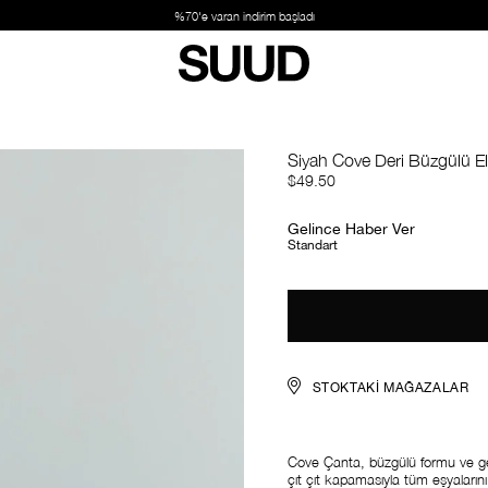
an indirim başladı
Siyah Cove Deri Büzgülü El
$49.50
Gelince Haber Ver
Standart
STOKTAKI MAĞAZALAR
Cove Çanta, büzgülü formu ve geni
çıt çıt kapamasıyla tüm eşyalarını