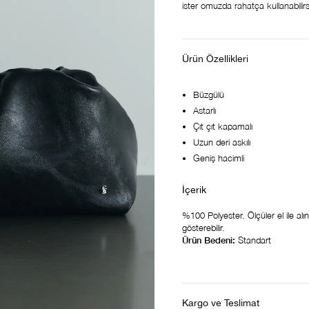
ister omuzda rahatça kullanabil
Ürün Özellikleri
Büzgülü
Astarlı
Çıt çıt kapamalı
Uzun deri askılı
Geniş hacimli
%100 Polyester. Ölçüler el ile alın
gösterebilir.
Ürün Bedeni:
Standart
Kargo ve Teslimat