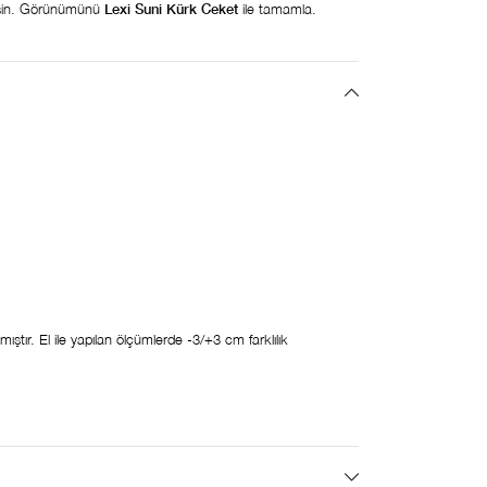
irsin. Görünümünü
Lexi Suni Kürk Ceket
ile tamamla.
mıştır. El ile yapılan ölçümlerde -3/+3 cm farklılık